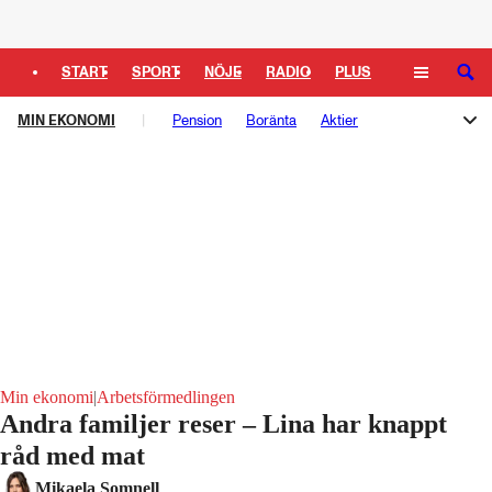
Logga in
START
SPORT
NÖJE
RADIO
PLUS
SÖK
MIN EKONOMI
TIPSA
TV
KULTUR
Pension
Boränta
LEDARE
Aktier
Privatekonomi
Min ekonomi
|
Arbetsförmedlingen
Andra familjer reser – Lina har knappt
råd med mat
Laddar ...
Mikaela Somnell