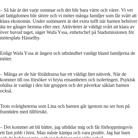
– Så här är det varje sommar och det blir bara värre och värre. Vi vet
att fattigdomen blir större och vi möter många familjer som får svårt att
klara ekonomin. Under sommaren är det extra tufft när barnen behöver
äta tre gånger hemma eller mer. Aktiviteter är väldigt svårt att klara av
över huvud taget, säger Wafa Yssa, enhetschef på Stadsmissionen för
mötesplats Hässelby.
Enligt Wafa Yssa är ångest och utbrändhet vanligt bland familjerna de
möter.
– Många av de här föräldrarna har ett väldigt litet nätverk. När de
kommer till oss försöker vi bryta ensamheten och isoleringen. Psykisk
ohälsa är vanligt i den här gruppen och det påverkar såklart barnen
också.
Trots svårigheterna som Lina och barnen går igenom nu ser hon på
framtiden med tillförsikt.
– Det kommer att bli bättre, jag utbildar mig och får förhoppningsvis
ett fast jobb i höst. Man måste kämpa och vara positiv. Jag har barn