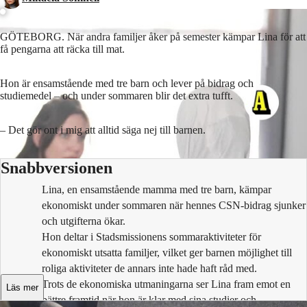
GÖTEBORG. När andra familjer åker på semester kämpar Lina för att
få pengarna att räcka till mat.
Hon är ensamstående med tre barn och lever på bidrag och
studiemedel – och under sommaren blir det extra tufft.
–⁠ Det gör ont i mig att alltid säga nej till barnen.
Snabbversionen
Lina, en ensamstående mamma med tre barn, kämpar
ekonomiskt under sommaren när hennes CSN-bidrag sjunker
och utgifterna ökar.
Hon deltar i Stadsmissionens sommaraktiviteter för
ekonomiskt utsatta familjer, vilket ger barnen möjlighet till
roliga aktiviteter de annars inte hade haft råd med.
Trots de ekonomiska utmaningarna ser Lina fram emot en
Läs mer
bättre framtid när hon är klar med sina studier och