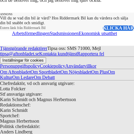
och de behöver mig, och jag behöver mig själv också.
ANNONS
Vill du se vad din bil är värd? Hos Riddermark Bil kan du värdera och sälja
din bil snabbt och smidigt.
KLICKA HÄR
Extern länk från Riddermark Bil
Arbetsförmedlingen
Stadsmissionen
Ekonomisk utsatthet
Tjänstgörande redaktörer
Tipsa oss: SMS 71000, Mejl
tipsa@aftonbladet.se
Kontakta kundtjänst
Rapportera fel
Inställningar för cookies
Personuppgiftspolicy
Cookiepolicy
Användarvillkor
Om Aftonbladet
Om Sportbladet
Om Nöjesbladet
Om Plus
Om
Kultur
Om Ledare
Om Debatt
Chefredaktör, vd och ansvarig utgivare:
Lotta Folcker
Stf ansvariga utgivare:
Karin Schmidt och Magnus Herbertsson
Redaktionschef:
Karin Schmidt
Sportchef:
Magnus Herbertsson
Politisk chefredaktör:
Anders Lindberg