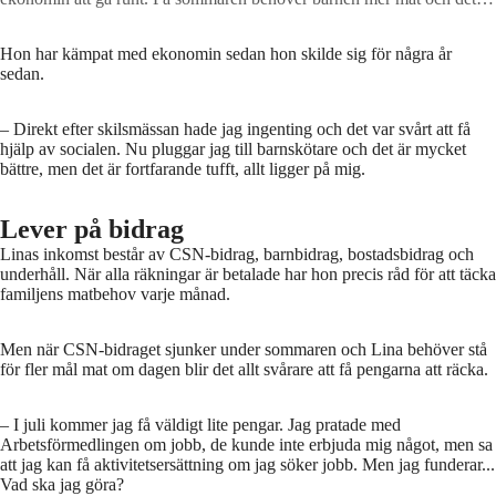
blir svårare att ha råd.
Foto: Anders Deros/Aftonbladet
Hon har kämpat med ekonomin sedan hon skilde sig för några år
sedan.
–⁠ Direkt efter skilsmässan hade jag ingenting och det var svårt att få
hjälp av socialen. Nu pluggar jag till barnskötare och det är mycket
bättre, men det är fortfarande tufft, allt ligger på mig.
Lever på bidrag
Linas inkomst består av CSN-bidrag, barnbidrag, bostadsbidrag och
underhåll. När alla räkningar är betalade har hon precis råd för att täcka
familjens matbehov varje månad.
Men när CSN-bidraget sjunker under sommaren och Lina behöver stå
för fler mål mat om dagen blir det allt svårare att få pengarna att räcka.
–⁠ I juli kommer jag få väldigt lite pengar. Jag pratade med
Arbetsförmedlingen om jobb, de kunde inte erbjuda mig något, men sa
att jag kan få aktivitetsersättning om jag söker jobb. Men jag funderar...
Vad ska jag göra?