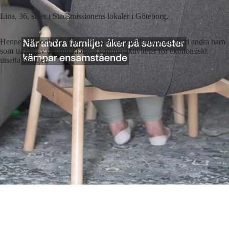
förhoppningsvis får fast arbete.
Lina, 36, sitter i Stadsmissionens lokaler i Göteborg.
Hennes son och två döttrar är på museum tillsammans med andra barn
som tar del av organisationens sommaraktiviteter för ekonomiskt
utsatta familjer.