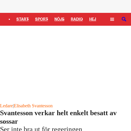
Logga in
START
SPORT
NÖJE
RADIO
HEJ
SÖK
PLUS
TIPSA
TV
KULTUR
LEDARE
Ledare
|
Elisabeth Svantesson
Svantesson verkar helt enkelt besatt av
sossar
Ser inte bra ut för regeringen