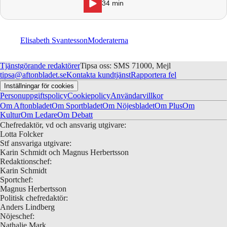
34
min
Lindberg, Kalle Sundin och Ulrica
Schenström.
Elisabeth Svantesson
Moderaterna
Tjänstgörande redaktörer
Tipsa oss: SMS 71000, Mejl
tipsa@aftonbladet.se
Kontakta kundtjänst
Rapportera fel
Inställningar för cookies
Personuppgiftspolicy
Cookiepolicy
Användarvillkor
Om Aftonbladet
Om Sportbladet
Om Nöjesbladet
Om Plus
Om
Kultur
Om Ledare
Om Debatt
Chefredaktör, vd och ansvarig utgivare:
Lotta Folcker
Stf ansvariga utgivare:
Karin Schmidt och Magnus Herbertsson
Redaktionschef:
Karin Schmidt
Sportchef:
Magnus Herbertsson
Politisk chefredaktör:
Anders Lindberg
Nöjeschef:
Nathalie Mark