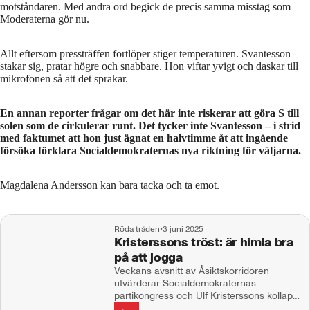
motståndaren. Med andra ord begick de precis samma misstag som
Moderaterna gör nu.
Allt eftersom pressträffen fortlöper stiger temperaturen. Svantesson
stakar sig, pratar högre och snabbare. Hon viftar yvigt och daskar till
mikrofonen så att det sprakar.
En annan reporter frågar om det här inte riskerar att göra S till
solen som de cirkulerar runt. Det tycker inte Svantesson – i strid
med faktumet att hon just ägnat en halvtimme åt att ingående
försöka förklara Socialdemokraternas nya riktning för väljarna.
Magdalena Andersson kan bara tacka och ta emot.
Röda tråden
•
3 juni 2025
Kristerssons tröst: är himla bra
på att jogga
Veckans avsnitt av Åsiktskorridoren
utvärderar Socialdemokraternas
partikongress och Ulf Kristerssons kollaps.
Med Susanna Kierkegaard, Anders