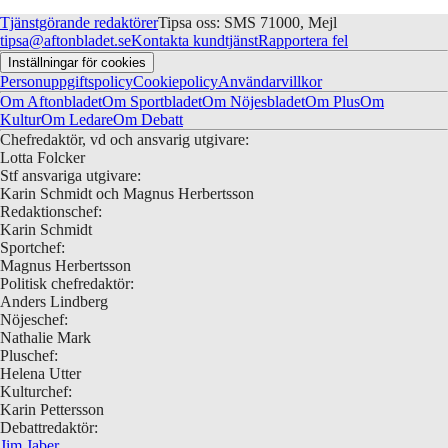
Tjänstgörande redaktörer
Tipsa oss: SMS 71000, Mejl
tipsa@aftonbladet.se
Kontakta kundtjänst
Rapportera fel
Inställningar för cookies
Personuppgiftspolicy
Cookiepolicy
Användarvillkor
Om Aftonbladet
Om Sportbladet
Om Nöjesbladet
Om Plus
Om
Kultur
Om Ledare
Om Debatt
Chefredaktör, vd och ansvarig utgivare:
Lotta Folcker
Stf ansvariga utgivare:
Karin Schmidt och Magnus Herbertsson
Redaktionschef:
Karin Schmidt
Sportchef:
Magnus Herbertsson
Politisk chefredaktör:
Anders Lindberg
Nöjeschef:
Nathalie Mark
Pluschef:
Helena Utter
Kulturchef:
Karin Pettersson
Debattredaktör:
Jim Jaber