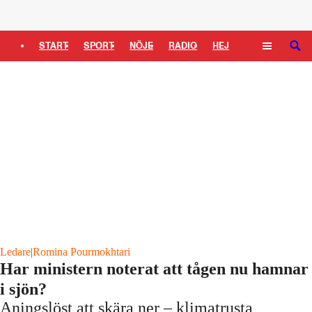
Logga in
START
SPORT
NÖJE
RADIO
HEJ
SÖK
PLUS
TIPSA
TV
KULTUR
LEDARE
Ledare
|
Romina Pourmokhtari
Har ministern noterat att tågen nu hamnar
i sjön?
Aningslöst att skära ner – klimatrusta