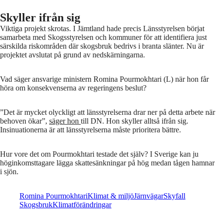
Skyller ifrån sig
Viktiga projekt skrotas. I Jämtland hade precis Länsstyrelsen börjat
samarbeta med Skogsstyrelsen och kommuner för att identifiera just
särskilda riskområden där skogsbruk bedrivs i branta slänter. Nu är
projektet avslutat på grund av nedskärningarna.
Vad säger ansvarige ministern Romina Pourmokhtari (L) när hon får
höra om konsekvenserna av regeringens beslut?
”Det är mycket olyckligt att länsstyrelserna drar ner på detta arbete när
behoven ökar”,
säger hon
till DN. Hon skyller alltså ifrån sig.
Insinuationerna är att länsstyrelserna måste prioritera bättre.
Hur vore det om Pourmokhtari testade det själv? I Sverige kan ju
höginkomsttagare lägga skattesänkningar på hög medan tågen hamnar
i sjön.
Romina Pourmokhtari
Klimat & miljö
Järnvägar
Skyfall
Skogsbruk
Klimatförändringar