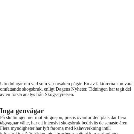
Utredningar om vad som var orsaken pågår. En av faktorerna kan vara
omfattande skogsbruk,
enligt Dagens Nyheter.
Tidningen har tagit del
av en första analys från Skogsstyrelsen.
Inga genvägar
På sluttningen ner mot Stugusjön, precis ovanför den plats där flera
tågvagnar välte, har ett intensivt skogsbruk bedrivits de senaste åren.
Flera myndigheter har lyft farorna med kalavverkning intill
infrastruktur. När träden inte absorberar vattnet kan avrinningen