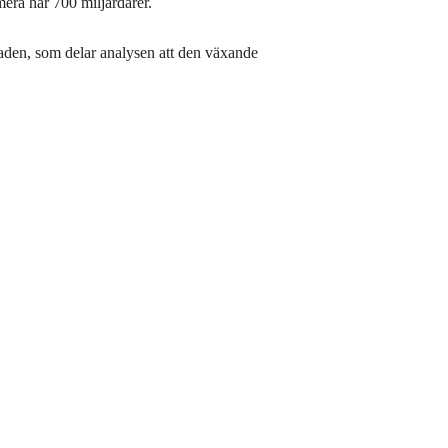
era har 700 miljardärer.
naden, som delar analysen att den växande