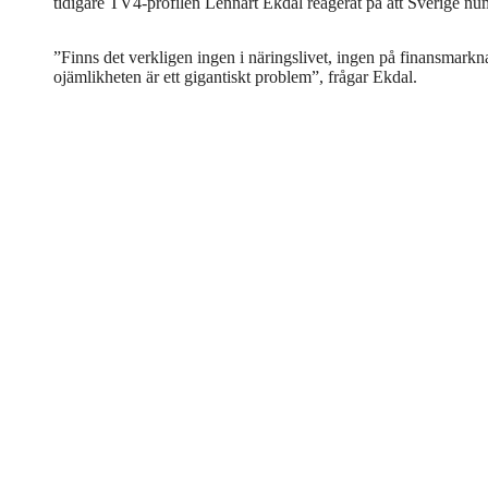
tidigare TV4-profilen Lennart Ekdal reagerat på att Sverige num
”Finns det verkligen ingen i näringslivet, ingen på finansmark
ojämlikheten är ett gigantiskt problem”, frågar Ekdal.