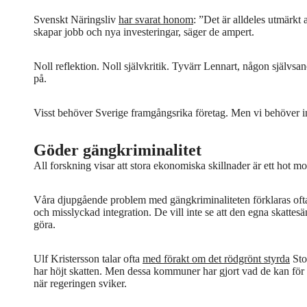
Svenskt Näringsliv
har svarat honom
: ”Det är alldeles utmärkt a
skapar jobb och nya investeringar, säger de ampert.
Noll reflektion. Noll självkritik. Tyvärr Lennart, någon självsan
på.
Visst behöver Sverige framgångsrika företag. Men vi behöver in
Göder gängkriminalitet
All forskning visar att stora ekonomiska skillnader är ett hot m
Våra djupgående problem med gängkriminaliteten förklaras ofta
och misslyckad integration. De vill inte se att den egna skattes
göra.
Ulf Kristersson talar ofta
med förakt om det rödgrönt styrda
Sto
har höjt skatten. Men dessa kommuner har gjort vad de kan för 
när regeringen sviker.