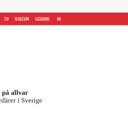
TV
KULTUR
LEDARE
 på allvar
därer i Sverige