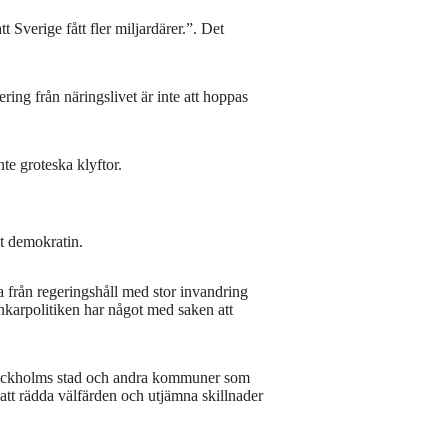
tt Sverige fått fler miljardärer.”. Det
ering från näringslivet är inte att hoppas
te groteska klyftor.
ot demokratin.
 från regeringshåll med stor invandring
änkarpolitiken har något med saken att
ckholms stad och andra kommuner som
att rädda välfärden och utjämna skillnader