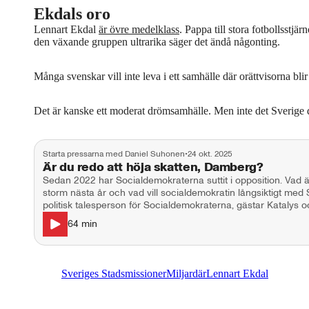
Ekdals oro
Lennart Ekdal
är övre medelklass
. Pappa till stora fotbollsstjä
den växande gruppen ultrarika säger det ändå någonting.
Många svenskar vill inte leva i ett samhälle där orättvisorna blir
Det är kanske ett moderat drömsamhälle. Men inte det Sverige de
Starta pressarna med Daniel Suhonen
•
24 okt. 2025
Är du redo att höja skatten, Damberg?
Sedan 2022 har Socialdemokraterna suttit i opposition. Vad är
storm nästa år och vad vill socialdemokratin långsiktigt me
politisk talesperson för Socialdemokraterna, gästar Katalys och Starta
Mikael Damberg, Elisabeth Lindberg, Max Jerneck & Daniel
64
min
Sveriges Stadsmissioner
Miljardär
Lennart Ekdal