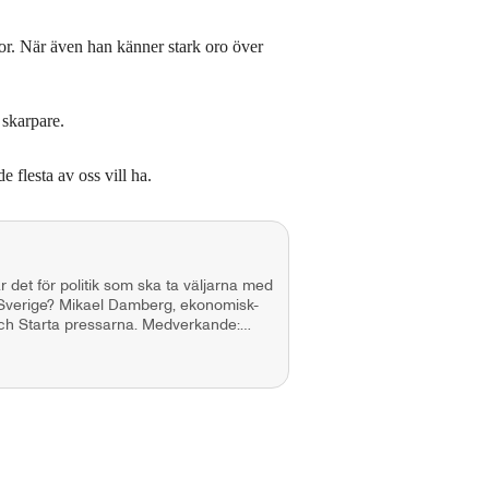
rnor. När även han känner stark oro över
 skarpare.
 flesta av oss vill ha.
 det för politik som ska ta väljarna med
d Sverige? Mikael Damberg, ekonomisk-
 pressarna. Medverkande:
 Suhonen