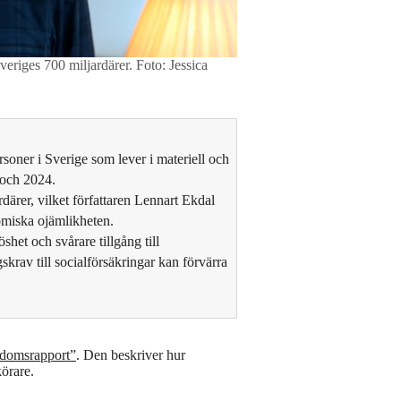
veriges 700 miljardärer.
Foto: Jessica
rsoner i Sverige som lever i materiell och
 och 2024.
därer, vilket författaren Lennart Ekdal
omiska ojämlikheten.
het och svårare tillgång till
krav till socialförsäkringar kan förvärra
igdomsrapport”
. Den beskriver hur
körare.