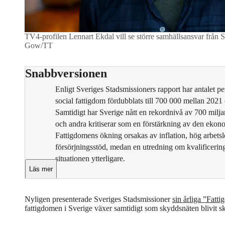
TV4-profilen Lennart Ekdal vill se större samhällsansvar från S
Gow/TT
Snabbversionen
Enligt Sveriges Stadsmissioners rapport har antalet pe
social fattigdom fördubblats till 700 000 mellan 2021
Samtidigt har Sverige nått en rekordnivå av 700 miljar
och andra kritiserar som en förstärkning av den ekon
Fattigdomens ökning orsakas av inflation, hög arbetslös
försörjningsstöd, medan en utredning om kvalificerings
situationen ytterligare.
Läs mer
Nyligen presenterade Sveriges Stadsmissioner
sin årliga ”Fatt
fattigdomen i Sverige växer samtidigt som skyddsnäten blivit s