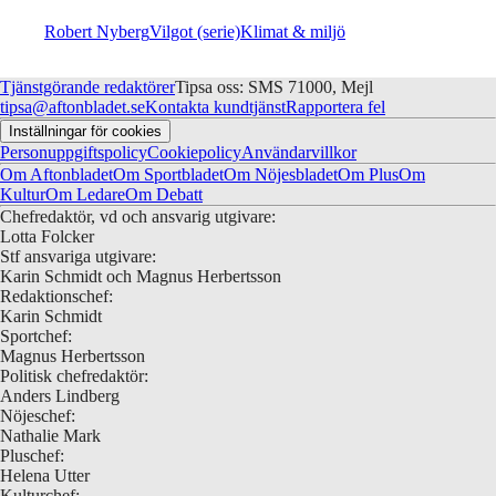
Robert Nyberg
Vilgot (serie)
Klimat & miljö
Tjänstgörande redaktörer
Tipsa oss: SMS 71000, Mejl
tipsa@aftonbladet.se
Kontakta kundtjänst
Rapportera fel
Inställningar för cookies
Personuppgiftspolicy
Cookiepolicy
Användarvillkor
Om Aftonbladet
Om Sportbladet
Om Nöjesbladet
Om Plus
Om
Kultur
Om Ledare
Om Debatt
Chefredaktör, vd och ansvarig utgivare:
Lotta Folcker
Stf ansvariga utgivare:
Karin Schmidt och Magnus Herbertsson
Redaktionschef:
Karin Schmidt
Sportchef:
Magnus Herbertsson
Politisk chefredaktör:
Anders Lindberg
Nöjeschef:
Nathalie Mark
Pluschef:
Helena Utter
Kulturchef: