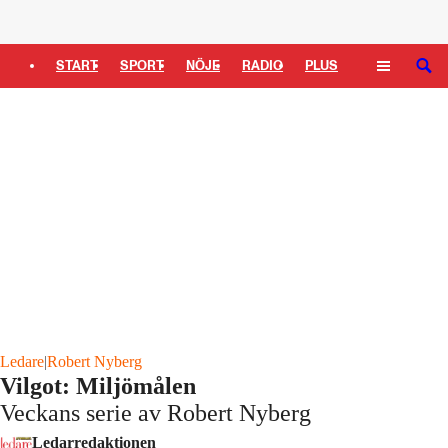
Logga in
START
SPORT
NÖJE
RADIO
PLUS
SÖK
TIPSA
TV
KULTUR
LEDARE
Ledare
|
Robert Nyberg
Vilgot: Miljömålen
Veckans serie av Robert Nyberg
Ledarredaktionen