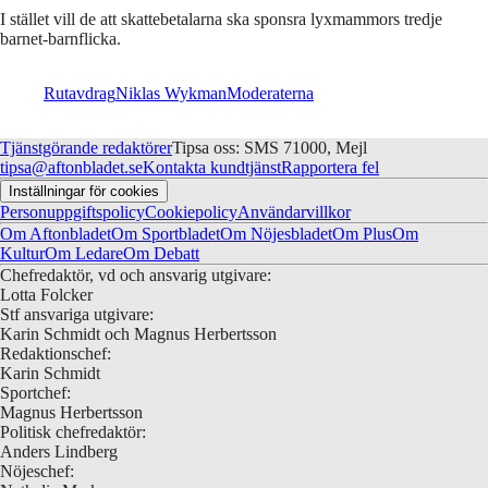
I stället vill de att skattebetalarna ska sponsra lyxmammors tredje
barnet-barnflicka.
Rutavdrag
Niklas Wykman
Moderaterna
Tjänstgörande redaktörer
Tipsa oss: SMS 71000, Mejl
tipsa@aftonbladet.se
Kontakta kundtjänst
Rapportera fel
Inställningar för cookies
Personuppgiftspolicy
Cookiepolicy
Användarvillkor
Om Aftonbladet
Om Sportbladet
Om Nöjesbladet
Om Plus
Om
Kultur
Om Ledare
Om Debatt
Chefredaktör, vd och ansvarig utgivare:
Lotta Folcker
Stf ansvariga utgivare:
Karin Schmidt och Magnus Herbertsson
Redaktionschef:
Karin Schmidt
Sportchef:
Magnus Herbertsson
Politisk chefredaktör:
Anders Lindberg
Nöjeschef: