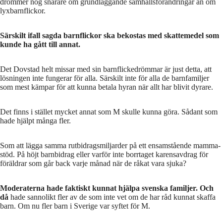
drömmer nog snarare om grundläggande samhällsförändringar än om
lyxbarnflickor.
Särskilt ifall sagda barnflickor ska bekostas med skattemedel som
kunde ha gått till annat.
Det Dovstad helt missar med sin barnflickedrömmar är just detta, att
lösningen inte fungerar för alla. Särskilt inte för alla de barnfamiljer
som mest kämpar för att kunna betala hyran när allt har blivit dyrare.
Det finns i stället mycket annat som M skulle kunna göra. Sådant som
hade hjälpt många fler.
Som att lägga samma rutbidragsmiljarder på ett ensamstående mamma-
stöd. På höjt barnbidrag eller varför inte borrtaget karensavdrag för
föräldrar som går back varje månad när de råkat vara sjuka?
Moderaterna hade faktiskt kunnat hjälpa svenska familjer. Och
då
hade sannolikt fler av de som inte vet om de har råd kunnat skaffa
barn. Om nu fler barn i Sverige var syftet för M.