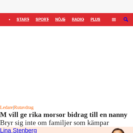
Logga in
START
SPORT
NÖJE
RADIO
PLUS
SÖK
TIPSA
TV
KULTUR
LEDARE
Ledare
|
Rutavdrag
M vill ge rika morsor bidrag till en nanny
Bryr sig inte om familjer som kämpar
Lina Stenberg