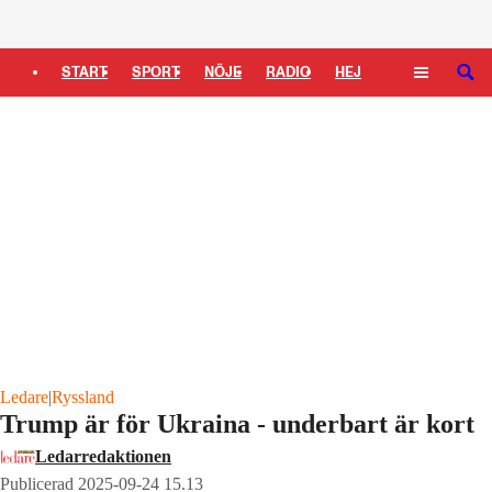
Logga in
START
SPORT
NÖJE
RADIO
HEJ
SÖK
PLUS
TIPSA
TV
KULTUR
LEDARE
Ledare
|
Ryssland
Trump är för Ukraina - underbart är kort
Ledarredaktionen
Publicerad 2025-09-24 15.13