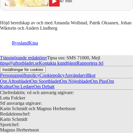
47
min
Höjd beredskap av och med Amanda Wollstad, Patrik Oksanen, Johan
Wiktorin och Anders Lindberg
Ryssland
Kina
Tjänstgörande redaktörer
Tipsa oss: SMS 71000, Mejl
tipsa@aftonbladet.se
Kontakta kundtjänst
Rapportera fel
Inställningar för cookies
Personuppgiftspolicy
Cookiepolicy
Användarvillkor
Om Aftonbladet
Om Sportbladet
Om Nöjesbladet
Om Plus
Om
Kultur
Om Ledare
Om Debatt
Chefredaktör, vd och ansvarig utgivare:
Lotta Folcker
Stf ansvariga utgivare:
Karin Schmidt och Magnus Herbertsson
Redaktionschef:
Karin Schmidt
Sportchef:
Magnus Herbertsson