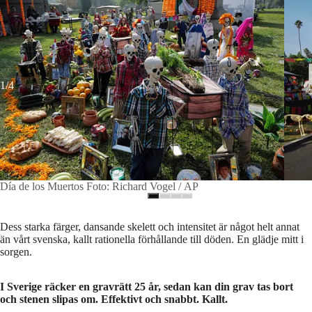
1/4
Día de los Muertos Foto: Richard Vogel / AP
Dess starka färger, dansande skelett och intensitet är något helt annat
än vårt svenska, kallt rationella förhållande till döden. En glädje mitt i
sorgen.
I Sverige räcker en gravrätt 25 år, sedan kan din grav tas bort
och stenen slipas om. Effektivt och snabbt. Kallt.