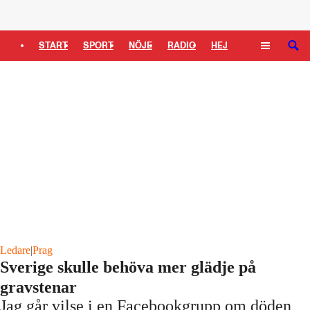
Logga in
START
SPORT
NÖJE
RADIO
HEJ
SÖK
PLUS
TIPSA
TV
KULTUR
LEDARE
Ledare
|
Prag
Sverige skulle behöva mer glädje på
gravstenar
Jag går vilse i en Facebookgrupp om döden