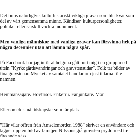
Det finns naturligtvis kulturhistoriskt viktiga gravar som blir kvar som
del av vårt gemensamma minne. Kändisar, kulturpersonligheter,
politiker eller särskilt vackra monument.
Men vanliga människor med vanliga gravar kan försvinna helt på
några decennier utan att lämna några spår.
På Facebook har jag inför allhelgona gått bort mig i en grupp med
titeln ”
Kyrkogårdsvandringar och gravstenstitlar
”. Folk tar bilder av
fina gravstenar. Mycket av samtalet handlar om just titlarna före
namnen.
Hemmansägare. Hovfrisör. Enkefru. Fanjunkare. Mor.
Eller om de små tidskapslar som får plats.
”Här vilar offren från Åmselemorden 1988” skriver en användare och
lägger upp en bild av familjen Nilssons grå gravsten prydd med tre
flygande gäss.