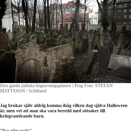
Den gamla judiska begravningsplatsen i Prag
Foto: STEFAN
MATTSSON / Schibsted
Jag brukar själv aldrig komma ihåg vilken dag själva Halloween
är, men vet att man ska vara beredd med sötsaker till
kringvandrande barn.
”Bus eller godis”.