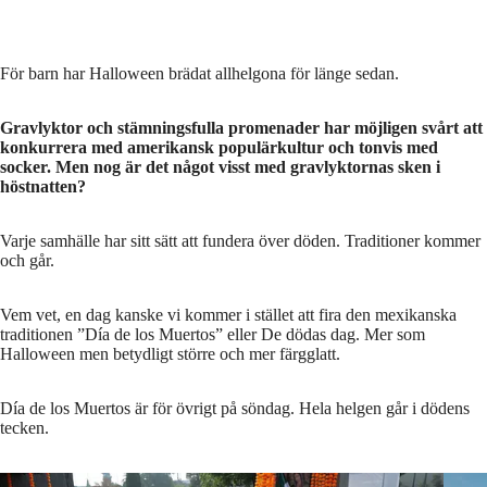
För barn har Halloween brädat allhelgona för länge sedan.
Gravlyktor och stämningsfulla promenader har möjligen svårt att
konkurrera med amerikansk populärkultur och tonvis med
socker. Men nog är det något visst med gravlyktornas sken i
höstnatten?
Varje samhälle har sitt sätt att fundera över döden. Traditioner kommer
och går.
Vem vet, en dag kanske vi kommer i stället att fira den mexikanska
traditionen ”Día de los Muertos” eller De dödas dag. Mer som
Halloween men betydligt större och mer färgglatt.
Día de los Muertos är för övrigt på söndag. Hela helgen går i dödens
tecken.
Día de los Muertos
Foto: Richard Vogel / AP
Día d