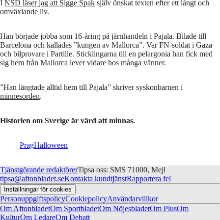
I
NSD läser jag att Sigge Spak
själv önskat texten efter ett långt och
omväxlande liv.
Han började jobba som 16-åring på järnhandeln i Pajala. Bilade till
Barcelona och kallades ”kungen av Mallorca”. Var FN-soldat i Gaza
och bilprovare i Partille. Sticklingarna till en pelargonia han fick med
sig hem från Mallorca lever vidare hos många vänner.
”Han längtade alltid hem till Pajala” skriver syskonbarnen i
minnesorden
.
Historien om Sverige är värd att minnas.
Prag
Halloween
Tjänstgörande redaktörer
Tipsa oss: SMS 71000, Mejl
tipsa@aftonbladet.se
Kontakta kundtjänst
Rapportera fel
Inställningar för cookies
Personuppgiftspolicy
Cookiepolicy
Användarvillkor
Om Aftonbladet
Om Sportbladet
Om Nöjesbladet
Om Plus
Om
Kultur
Om Ledare
Om Debatt