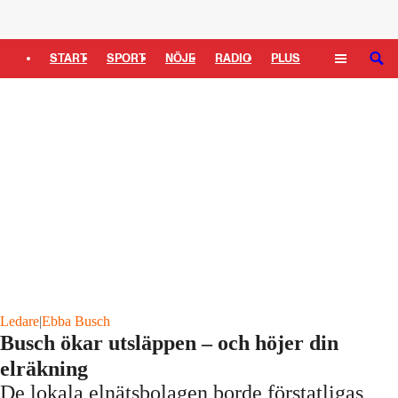
Logga in
START
SPORT
NÖJE
RADIO
PLUS
SÖK
TIPSA
TV
KULTUR
LEDARE
Ledare
|
Ebba Busch
Busch ökar utsläppen – och höjer din
elräkning
De lokala elnätsbolagen borde förstatligas