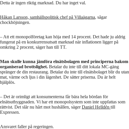
Detta är ingen riktig marknad. Du har inget val.
Håkan Larsson, samhällspolitisk chef på Villaägarna
, sågar
chockhöjningen.
– Att ett monopolföretag kan höja med 14 procent. Det hade ju aldrig
fungerat på en konkurrensutsatt marknad när inflationen ligger på
omkring 2 procent, säger han till TT.
Man skulle kunna jämföra elnätsbolagen med principerna bakom
organiserad brottslighet.
Betalar du inte till ditt lokala MC-gäng
spränger de din restaurang. Betalar du inte till elnätsbolaget blir du utan
mat, värme och ljus i din lägenhet. De sätter priserna. Du är helt
hjälplös.
– Det är orimligt att konsumenterna får bära hela bördan för
elnätsutbyggnaden. Vi har ett monopolsystem som inte uppfattas som
rättvist. Det slår nu hårt mot hushållen, säger
Daniel Helldén
till
Expressen.
Ansvaret faller på regeringen.