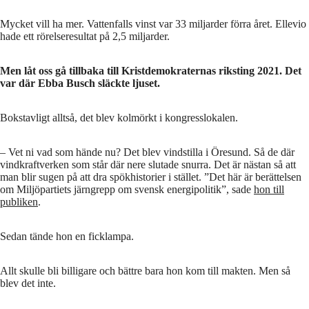
Mycket vill ha mer. Vattenfalls vinst var 33 miljarder förra året. Ellevio
hade ett rörelseresultat på 2,5 miljarder.
Men låt oss gå tillbaka till Kristdemokraternas riksting 2021. Det
var där Ebba Busch släckte ljuset.
Bokstavligt alltså, det blev kolmörkt i kongresslokalen.
– Vet ni vad som hände nu? Det blev vindstilla i Öresund. Så de där
vindkraftverken som står där nere slutade snurra. Det är nästan så att
man blir sugen på att dra spökhistorier i stället. ”Det här är berättelsen
om Miljöpartiets järngrepp om svensk energipolitik”, sade
hon till
publiken
.
Sedan tände hon en ficklampa.
Allt skulle bli billigare och bättre bara hon kom till makten. Men så
blev det inte.