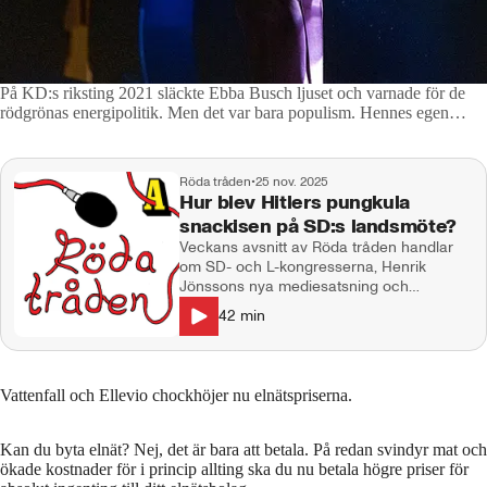
På KD:s riksting 2021 släckte Ebba Busch ljuset och varnade för de
rödgrönas energipolitik. Men det var bara populism. Hennes egen
politik gör dig nu utfattig.
Foto: JERREVÅNG STEFAN/Aftonbladet
Röda tråden
•
25 nov. 2025
Hur blev Hitlers pungkula
snackisen på SD:s landsmöte?
Veckans avsnitt av Röda tråden handlar
om SD- och L-kongresserna, Henrik
Jönssons nya mediesatsning och
sossekopplade meme-konton. Med
42
min
Susanna Kierkegaard, Kalle Sundin och
Anders Lindberg.
Vattenfall och Ellevio chockhöjer nu elnätspriserna.
Kan du byta elnät? Nej, det är bara att betala. På redan svindyr mat och
ökade kostnader för i princip allting ska du nu betala högre priser för