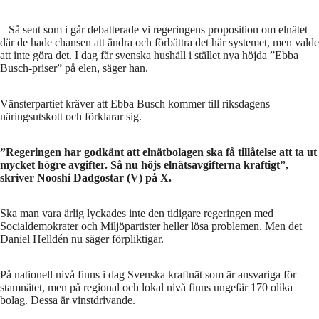
– Så sent som i går debatterade vi regeringens proposition om elnätet
där de hade chansen att ändra och förbättra det här systemet, men valde
att inte göra det. I dag får svenska hushåll i stället nya höjda ”Ebba
Busch-priser” på elen, säger han.
Vänsterpartiet kräver att Ebba Busch kommer till riksdagens
näringsutskott och förklarar sig.
”Regeringen har godkänt att elnätbolagen ska få tillåtelse att ta ut
mycket högre avgifter. Så nu höjs elnätsavgifterna kraftigt”,
skriver Nooshi Dadgostar (V) på X.
Ska man vara ärlig lyckades inte den tidigare regeringen med
Socialdemokrater och Miljöpartister heller lösa problemen. Men det
Daniel Helldén nu säger förpliktigar.
På nationell nivå finns i dag Svenska kraftnät som är ansvariga för
stamnätet, men på regional och lokal nivå finns ungefär 170 olika
bolag. Dessa är vinstdrivande.