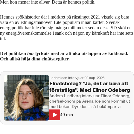
Men hon menar inte allvar. Detta är hennes politik.
Hennes spökhistorier där i mörkret på rikstinget 2021 visade sig bara
vara en avledningsmanöver. Lite populism innan kaffet. Svensk
energipolitik har inte rört sig många millimeter sedan dess. SD sköt en
ny energiöverenskommelse i sank och någon ny kärnkraft har inte setts
till.
Det politiken
har
lyckats med är att öka utsläppen av koldioxid.
Och alltså höja dina elnätsavgifter.
Ledarsidan intervjuar
•
22 sep. 2023
Elnätsbolag? ”Ja, det är bara att
förstatliga”. Med Elinor Odeberg
Anders Lindberg intervjuar Elinor Odeberg,
chefsekonom på Arena Ide som kommit ut
med boken Dyrtider – så bekämpar vi
inflationen (Atlas 2023)
49
min