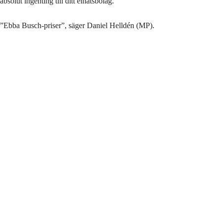
absolut ingenting till ditt elnätsbolag.
”Ebba Busch-priser”, säger Daniel Helldén (MP).