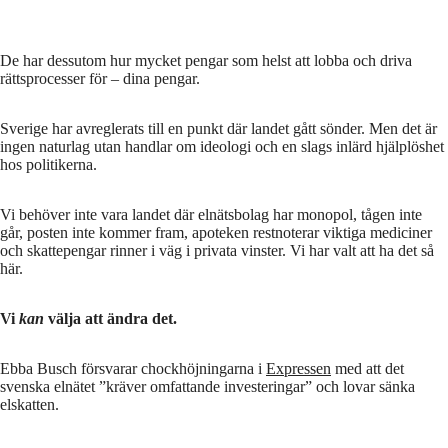
De har dessutom hur mycket pengar som helst att lobba och driva
rättsprocesser för – dina pengar.
Sverige har avreglerats till en punkt där landet gått sönder. Men det är
ingen naturlag utan handlar om ideologi och en slags inlärd hjälplöshet
hos politikerna.
Vi behöver inte vara landet där elnätsbolag har monopol, tågen inte
går, posten inte kommer fram, apoteken restnoterar viktiga mediciner
och skattepengar rinner i väg i privata vinster. Vi har valt att ha det så
här.
Vi
kan
välja att ändra det.
Ebba Busch försvarar chockhöjningarna i
Expressen
med att det
svenska elnätet ”kräver omfattande investeringar” och lovar sänka
elskatten.