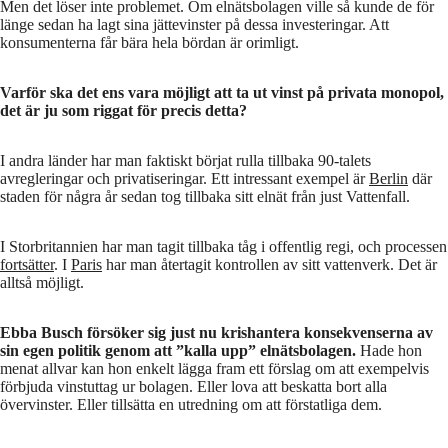
Men det löser inte problemet. Om elnätsbolagen ville så kunde de för
länge sedan ha lagt sina jättevinster på dessa investeringar. Att
konsumenterna får bära hela bördan är orimligt.
Varför ska det ens vara möjligt att ta ut vinst på privata monopol,
det är ju som riggat för precis detta?
I andra länder har man faktiskt börjat rulla tillbaka 90-talets
avregleringar och privatiseringar. Ett intressant exempel är
Berlin
där
staden för några år sedan tog tillbaka sitt elnät från just Vattenfall.
I Storbritannien har man tagit tillbaka tåg i offentlig regi, och processen
fortsätter
. I
Paris
har man återtagit kontrollen av sitt vattenverk. Det är
alltså möjligt.
Ebba Busch försöker sig just nu krishantera konsekvenserna av
sin egen politik genom att ”kalla upp” elnätsbolagen.
Hade hon
menat allvar kan hon enkelt lägga fram ett förslag om att exempelvis
förbjuda vinstuttag ur bolagen. Eller lova att beskatta bort alla
övervinster. Eller tillsätta en utredning om att förstatliga dem.