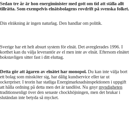
Sedan tre år är hon energiminister med gott om tid att ställa allt
tillrätta. Som exempelvis elnätsbolagens rovdrift på svenska folket.
Kan Henrik Jönssons nya tv-satsning
påverka valet?
Din elräkning är ingen naturlag. Den handlar om politik.
6:55
Sverige har ett helt absurt system för elnät. Det avreglerades 1996. I
korthet kan du välja leverantör av el men inte av elnät. Eftersom elnätet
bokstavligen sitter fast i ditt eluttag.
Detta gör att ägaren av elnätet har monopol.
Du kan inte välja bort
ett bolag som missköter sig, har dålig kundservice eller tar ut
ockerpriser. I teorin har statliga Energimarknadsinspektionen i uppgift
att hålla ordning på detta men det är tandlöst. Nu gnyr
myndigheten
traditionsenligt över den senaste chockhöjningen, men det brukar i
slutändan inte betyda så mycket.