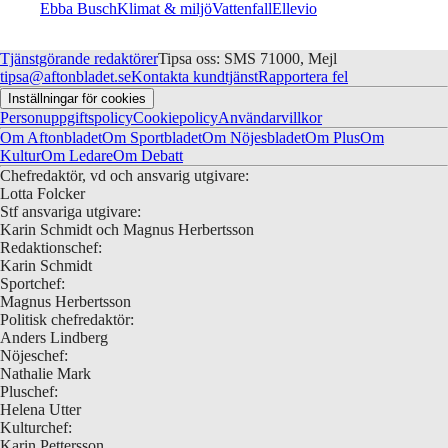
Ebba Busch
Klimat & miljö
Vattenfall
Ellevio
Tjänstgörande redaktörer
Tipsa oss: SMS 71000, Mejl
tipsa@aftonbladet.se
Kontakta kundtjänst
Rapportera fel
Inställningar för cookies
Personuppgiftspolicy
Cookiepolicy
Användarvillkor
Om Aftonbladet
Om Sportbladet
Om Nöjesbladet
Om Plus
Om
Kultur
Om Ledare
Om Debatt
Chefredaktör, vd och ansvarig utgivare:
Lotta Folcker
Stf ansvariga utgivare:
Karin Schmidt och Magnus Herbertsson
Redaktionschef:
Karin Schmidt
Sportchef:
Magnus Herbertsson
Politisk chefredaktör:
Anders Lindberg
Nöjeschef:
Nathalie Mark
Pluschef:
Helena Utter
Kulturchef:
Karin Pettersson