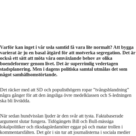
Varför kan inget i vår usla samtid få vara lite normalt? Att bygga
varierat är ju en basal åtgärd för att motverka segregation. Det är
också ett sätt att möta våra omväxlande behov av olika
boendeformer genom livet. Det är superrimlig vedertagen
stadsplanering. Men i dagens politiska samtal utmålas det som
något samhällsomstörtande.
Det räcker med att SD och populisthögern ropar ”tvångsblandning”
några gånger för att den ängsliga övre medelklassen och S-ledningen
ska bli livrädda.
När sedan hundvisslan ljuder är den svår att tysta. Faktabaserade
argument slutar fungera. Tidögängets Bill och Bull-mässiga
lokalpolitiker och riksdagsledamöter eggar på och matar trollen i
kommentarsfälten. Det gör i sin tur att journalisterna i sociala medier