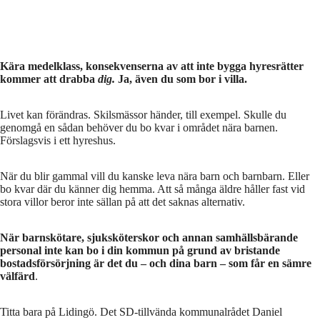
Kära medelklass, konsekvenserna av att inte bygga hyresrätter
kommer att drabba
dig.
Ja, även du som bor i villa.
Livet kan förändras. Skilsmässor händer, till exempel. Skulle du
genomgå en sådan behöver du bo kvar i området nära barnen.
Förslagsvis i ett hyreshus.
När du blir gammal vill du kanske leva nära barn och barnbarn. Eller
bo kvar där du känner dig hemma. Att så många äldre håller fast vid
stora villor beror inte sällan på att det saknas alternativ.
När barnskötare, sjuksköterskor och annan samhällsbärande
personal inte kan bo i din kommun på grund av bristande
bostadsförsörjning är det du – och dina barn – som får en sämre
välfärd
.
Titta bara på Lidingö. Det SD-tillvända kommunalrådet Daniel