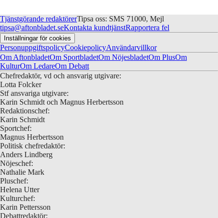
Tjänstgörande redaktörer
Tipsa oss: SMS 71000, Mejl
tipsa@aftonbladet.se
Kontakta kundtjänst
Rapportera fel
Inställningar för cookies
Personuppgiftspolicy
Cookiepolicy
Användarvillkor
Om Aftonbladet
Om Sportbladet
Om Nöjesbladet
Om Plus
Om
Kultur
Om Ledare
Om Debatt
Chefredaktör, vd och ansvarig utgivare:
Lotta Folcker
Stf ansvariga utgivare:
Karin Schmidt och Magnus Herbertsson
Redaktionschef:
Karin Schmidt
Sportchef:
Magnus Herbertsson
Politisk chefredaktör:
Anders Lindberg
Nöjeschef:
Nathalie Mark
Pluschef:
Helena Utter
Kulturchef:
Karin Pettersson
Debattredaktör: