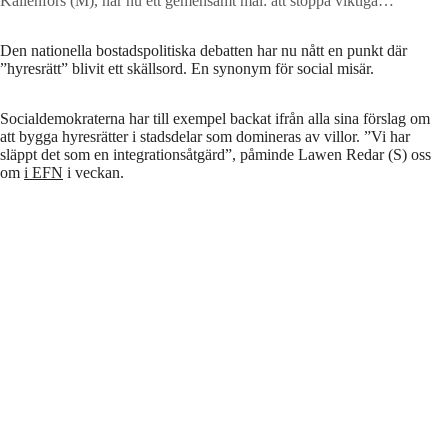
Källenfors (M), har nu ett gemensamt mål: att stoppa viktiga
bostadsbyggen.
Foto: COLOURBOX och Lidingö stad
Den nationella bostadspolitiska debatten har nu nått en punkt där
”hyresrätt” blivit ett skällsord. En synonym för social misär.
Socialdemokraterna har till exempel backat ifrån alla sina förslag om
att bygga hyresrätter i stadsdelar som domineras av villor. ”Vi har
släppt det som en integrationsåtgärd”, påminde Lawen Redar (S) oss
om
i EFN
i veckan.