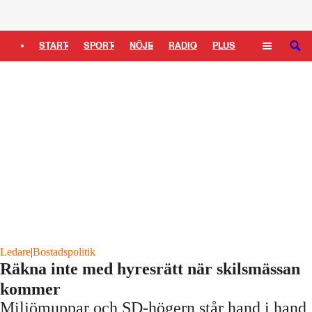
Logga in
START
SPORT
NÖJE
RADIO
PLUS
SÖK
TIPSA
TV
KULTUR
LEDARE
Ledare
|
Bostadspolitik
Räkna inte med hyresrätt när skilsmässan
kommer
Miljömuppar och SD-högern står hand i hand