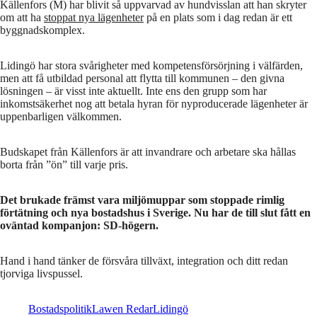
Källenfors (M) har blivit så uppvarvad av hundvisslan att han skryter
om att ha
stoppat nya lägenheter
på en plats som i dag redan är ett
byggnadskomplex.
Lidingö har stora svårigheter med kompetensförsörjning i välfärden,
men att få utbildad personal att flytta till kommunen – den givna
lösningen – är visst inte aktuellt. Inte ens den grupp som har
inkomstsäkerhet nog att betala hyran för nyproducerade lägenheter är
uppenbarligen välkommen.
Budskapet från Källenfors är att invandrare och arbetare ska hållas
borta från ”ön” till varje pris.
Det brukade främst vara miljömuppar som stoppade rimlig
förtätning och nya bostadshus i Sverige. Nu har de till slut fått en
oväntad kompanjon: SD-högern.
Hand i hand tänker de försvåra tillväxt, integration och ditt redan
tjorviga livspussel.
Bostadspolitik
Lawen Redar
Lidingö