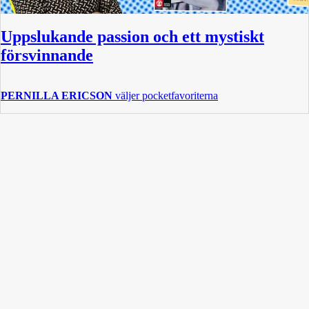
Uppslukande passion och ett mystiskt
försvinnande
PERNILLA ERICSON
väljer pocketfavoriterna