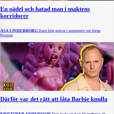
En oädel och hatad man i maktens
korridorer
ÅSA LINDERBORG
Hans bok gräver i sanningen om Jöran
Persson
Därför var det rätt att låta Barbie knulla
KRISTOFER ANDERSSON
Den goda smaken får kulturen att