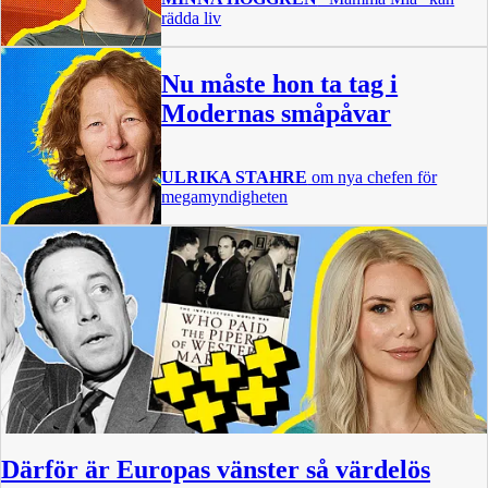
rädda liv
Nu måste hon ta tag i
Modernas småpåvar
ULRIKA STAHRE
om nya chefen för
megamyndigheten
Därför är Europas vänster så värdelös