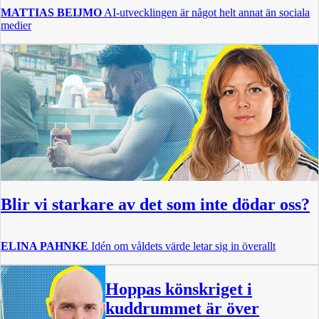
MATTIAS BEIJMO
AI-utvecklingen är något helt annat än sociala
medier
Blir vi starkare av det som inte dödar oss?
ELINA PAHNKE
Idén om våldets värde letar sig in överallt
Hoppas könskriget i
kuddrummet är över