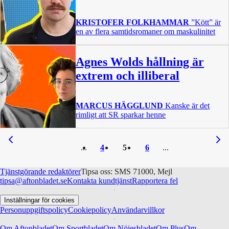
KRISTOFER FOLKHAMMAR
”Kött” är
en av flera samtidsromaner om maskulinitet
Agnes Wolds hållning är
extrem och illiberal
MARCUS HÄGGLUND
Kanske är det
rimligt att SR sparkar henne
4
5
6
Tjänstgörande redaktörer
Tipsa oss: SMS 71000, Mejl
tipsa@aftonbladet.se
Kontakta kundtjänst
Rapportera fel
Inställningar för cookies
Personuppgiftspolicy
Cookiepolicy
Användarvillkor
Om Aftonbladet
Om Sportbladet
Om Nöjesbladet
Om Plus
Om