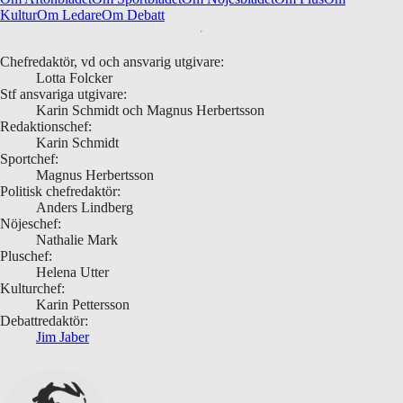
Kultur
Om Ledare
Om Debatt
Chefredaktör, vd och ansvarig utgivare:
Lotta Folcker
Stf ansvariga utgivare:
Karin Schmidt och Magnus Herbertsson
Redaktionschef:
Karin Schmidt
Sportchef:
Magnus Herbertsson
Politisk chefredaktör:
Anders Lindberg
Nöjeschef:
Nathalie Mark
Pluschef:
Helena Utter
Kulturchef:
Karin Pettersson
Debattredaktör:
Jim Jaber