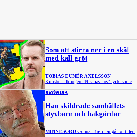
Som att stirra ner i en skål
med kall gröt
TOBIAS DUNÉR AXELSSON
Konstutställningen ”Nisabas hus” lyckas inte
KRÖNIKA
Han skildrade samhällets
styvbarn och bakgårdar
MINNESORD
Gunnar Kieri har gått ur tiden