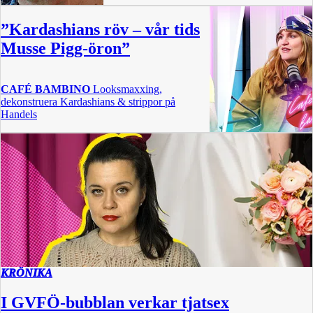
”Kardashians röv – vår tids
Musse Pigg-öron”
CAFÉ BAMBINO
Looksmaxxing,
dekonstruera Kardashians & strippor på
Handels
1 t 4 m
KRÖNIKA
I GVFÖ-bubblan verkar tjatsex