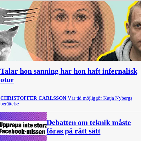
Talar hon sanning har hon haft infernalisk
otur
CHRISTOFFER CARLSSON
Vår tid möjliggör Katja Nybergs
berättelse
Debatten om teknik måste
föras på rätt sätt