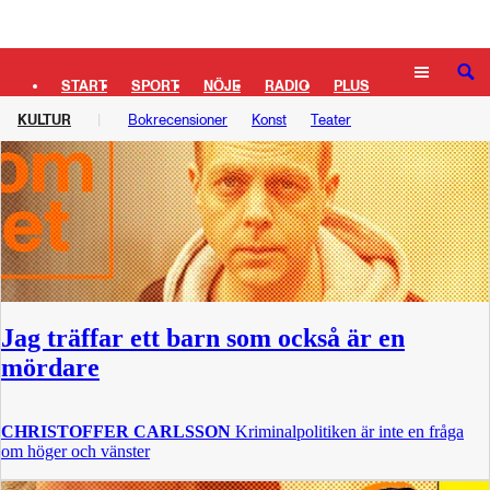
Logga in
Kultur
– Sida 5
SÖK
START
SPORT
NÖJE
RADIO
PLUS
KULTUR
Bokrecensioner
Konst
Teater
TIPSA
TV
KULTUR
LEDARE
Jag träffar ett barn som också är en
mördare
CHRISTOFFER CARLSSON
Kriminalpolitiken är inte en fråga
om höger och vänster