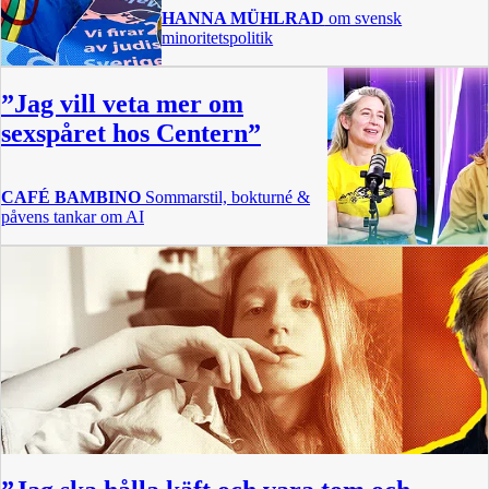
HANNA MÜHLRAD
om svensk
minoritetspolitik
”Jag vill veta mer om
sexspåret hos Centern”
CAFÉ BAMBINO
Sommarstil, bokturné &
påvens tankar om AI
46 min