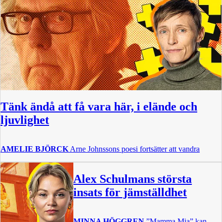
Tänk ändå att få vara här, i elände och
ljuvlighet
AMELIE BJÖRCK
Arne Johnssons poesi fortsätter att vandra
Alex Schulmans största
insats för jämställdhet
MINNA HÖGGREN
”Mamma Mia” kan