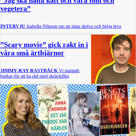
”Jag ska hålla käft och vara tom och
vegetera”
INTERVJU
Isabella Nilsson om att sluta skriva och börja leva
”Scary movie” gick rakt in i
våra små ärthjärnor
JIMMY-RAY RASTBÄCK
Vi pantade
burkar för att ha råd med skräckfilm