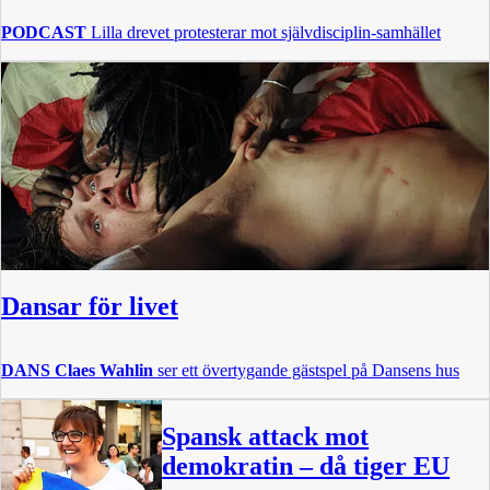
PODCAST
Lilla drevet protesterar mot självdisciplin-samhället
Dansar för livet
DANS
Claes Wahlin
ser ett övertygande gästspel på Dansens hus
Spansk attack mot
demokratin – då tiger EU