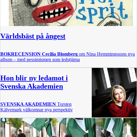
Världsbäst på ångest
BOKRECENSION
Cecilia Blomberg
om Nina Hemmingssons nya
album – med pessimismen som ledstjärna
Hon blir ny ledamot i
Svenska Akademien
SVENSKA AKADEMIEN
Torsten
Kälvemark välkomnar nya perspektiv