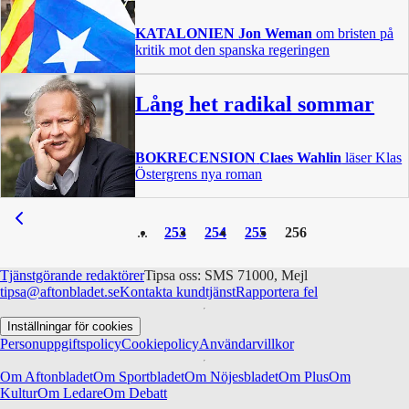
KATALONIEN
Jon Weman
om bristen på
kritik mot den spanska regeringen
Lång het radikal sommar
BOKRECENSION
Claes Wahlin
läser Klas
Östergrens nya roman
253
254
255
256
Tjänstgörande redaktörer
Tipsa oss: SMS 71000, Mejl
tipsa@aftonbladet.se
Kontakta kundtjänst
Rapportera fel
Inställningar för cookies
Personuppgiftspolicy
Cookiepolicy
Användarvillkor
Om Aftonbladet
Om Sportbladet
Om Nöjesbladet
Om Plus
Om
Kultur
Om Ledare
Om Debatt