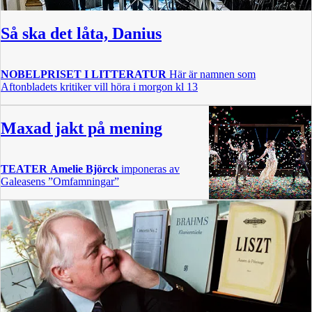
Så ska det låta, Danius
NOBELPRISET I LITTERATUR
Här är namnen som
Aftonbladets kritiker vill höra i morgon kl 13
Maxad jakt på mening
TEATER
Amelie Björck
imponeras av
Galeasens ”Omfamningar”