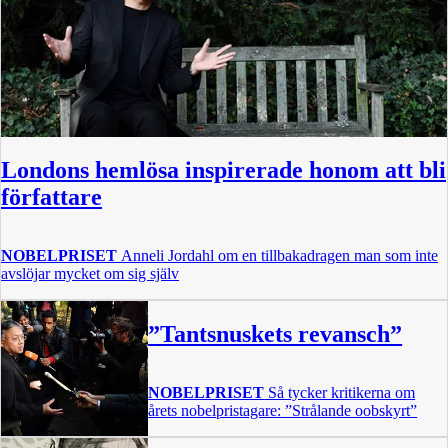
Londons hemlösa inspirerade honom att bli
författare
NOBELPRISET
Anneli Jordahl om en tillbakadragen man som inte
avslöjar mycket om sig själv
”Tantsnuskets revansch”
NOBELPRISET
Så tycker kritikerna om
årets nobelpristagare: ”Strålande oobskyrt”