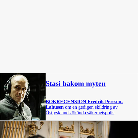
Stasi bakom myten
BOKRECENSION
Fredrik Persson-
Lahusen
om en gedigen skildring av
Östtysklands ökända säkerhetspolis