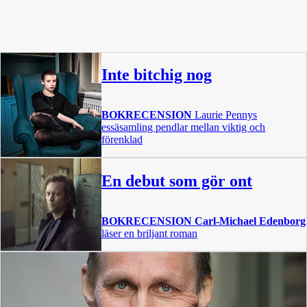
Inte bitchig nog
BOKRECENSION
Laurie Pennys
essäsamling pendlar mellan viktig och
förenklad
En debut som gör ont
BOKRECENSION
Carl-Michael Edenborg
läser en briljant roman