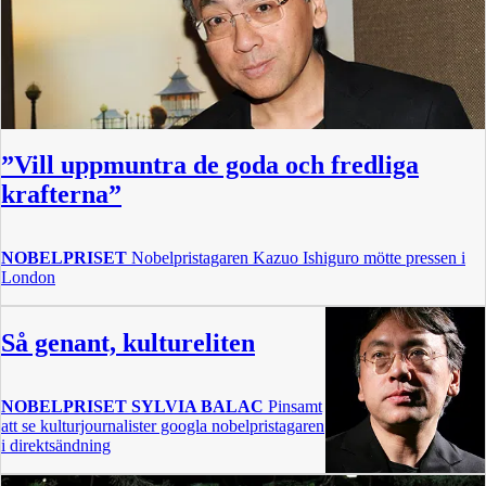
”Vill uppmuntra de goda och fredliga
krafterna”
NOBELPRISET
Nobelpristagaren Kazuo Ishiguro mötte pressen i
London
Så genant, kultureliten
NOBELPRISET
SYLVIA BALAC
Pinsamt
att se kulturjournalister googla nobelpristagaren
i direktsändning