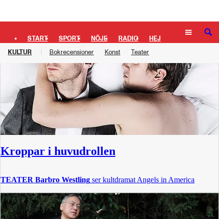
Logga in
Kultur
– Sida 256
SÖK
START
SPORT
NÖJE
RADIO
HEJ
KULTUR
Bokrecensioner
Konst
Teater
PLUS
TIPSA
TV
KULTUR
LEDARE
Kroppar i huvudrollen
TEATER
Barbro Westling
ser kultdramat Angels in America