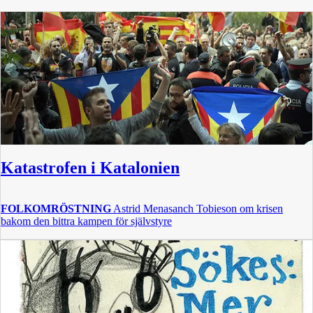
Katastrofen i Katalonien
FOLKOMRÖSTNING
Astrid Menasanch Tobieson om krisen
bakom den bittra kampen för självstyre