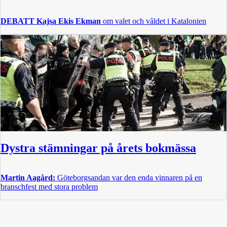
DEBATT
Kajsa Ekis Ekman
om valet och våldet i Katalonien
Dystra stämningar på årets bokmässa
Martin Aagård:
Göteborgsandan var den enda vinnaren på en
branschfest med stora problem