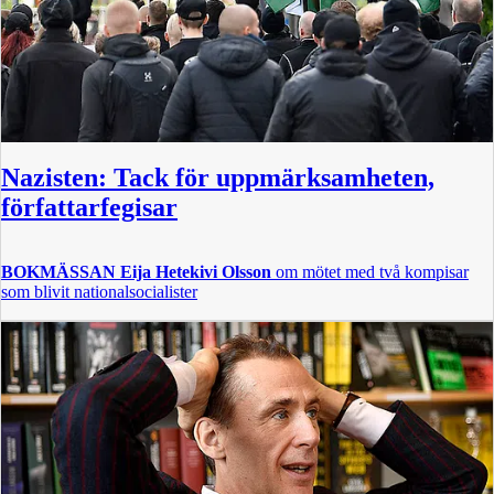
Nazisten: Tack för uppmärksamheten,
författarfegisar
BOKMÄSSAN
Eija Hetekivi Olsson
om mötet med två kompisar
som blivit nationalsocialister