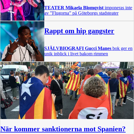
TEATER
Mikaela Blomqvist
imponeras inte
av ”Flugorna” på Göteborgs stadsteater
Rappt om hip gangster
SJÄLVBIOGRAFI
Gucci Manes
bok ger en
unik inblick i livet bakom rimmen
När kommer sanktionerna mot Spanien?