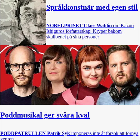
Språkkonstnär med egen stil
NOBELPRISET
Claes Wahlin
om Kazuo
Ishiguros författarskap: Kryper bakom
skallbenet på sina personer
Poddmusikal ger svåra kval
PODDPATRULLEN
Patrik Syk
imponeras inte åt försök att förnya
genren