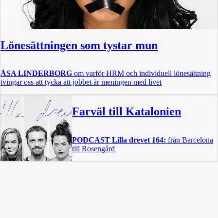
Lönesättningen som tystar mun
ÅSA LINDERBORG
om varför HRM och individuell lönesättning
tvingar oss att tycka att jobbet är meningen med livet
Farväl till Katalonien
PODCAST
Lilla drevet 164:
från Barcelona
till Rosengård