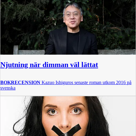
Njutning när dimman väl lättat
BOKRECENSION
Kazuo Ishiguros senaste roman utkom 2016 på
svenska