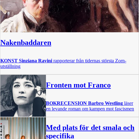
Nakenbaddaren
KONST
Sinziana Ravini
rapporterar från tidernas största Zorn-
utställning
Fronten mot Franco
BOKRECENSION
Barbro Westling
läser
en levande roman om kampen mot fascismen
Med plats för det smala och
specifika