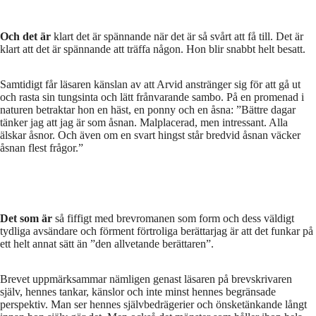
Och det är
klart det är spännande när det är så svårt att få till. Det är
klart att det är spännande att träffa någon. Hon blir snabbt helt besatt.
Samtidigt får läsaren känslan av att Arvid anstränger sig för att gå ut
och rasta sin tungsinta och lätt frånvarande sambo. På en promenad i
naturen betraktar hon en häst, en ponny och en åsna: ”Bättre dagar
tänker jag att jag är som åsnan. Malplacerad, men intressant. Alla
älskar åsnor. Och även om en svart hingst står bredvid åsnan väcker
åsnan flest frågor.”
Det som är
så fiffigt med brevromanen som form och dess väldigt
tydliga avsändare och förment förtroliga berättarjag är att det funkar på
ett helt annat sätt än ”den allvetande berättaren”.
Brevet uppmärksammar nämligen genast läsaren på brevskrivaren
själv, hennes tankar, känslor och inte minst hennes begränsade
perspektiv. Man ser hennes självbedrägerier och önsketänkande långt