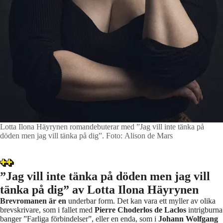
Lotta Ilona Häyrynen romandebuterar med ”Jag vill inte tänka på
döden men jag vill tänka på dig”.
Foto: Alison de Mars
”Jag vill inte tänka på döden men jag vill
tänka på dig” av Lotta Ilona Häyrynen
Brevromanen är en
underbar form. Det kan vara ett myller av olika
brevskrivare, som i fallet med
Pierre Choderlos de Laclos
intrigburna
banger ”Farliga förbindelser”, eller en enda, som i
Johann Wolfgang