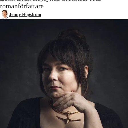
romanförfattare
Jenny Högström