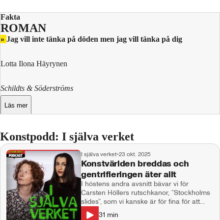
Fakta
ROMAN
»
Jag vill inte tänka på döden men jag vill tänka på dig
Lotta Ilona Häyrynen
Schildts & Söderströms
Läs mer
Konstpodd: I själva verket
I själva verket
•
23 okt. 2025
Konstvärlden breddas och
gentrifieringen äter allt
I höstens andra avsnitt bävar vi för
Carsten Höllers rutschkanor, ”Stockholms
slides”, som vi kanske är för fina för att
åka. Ulrika har varit på Fotografiska i
31
min
Berlin och konstaterar motvilligt att det har