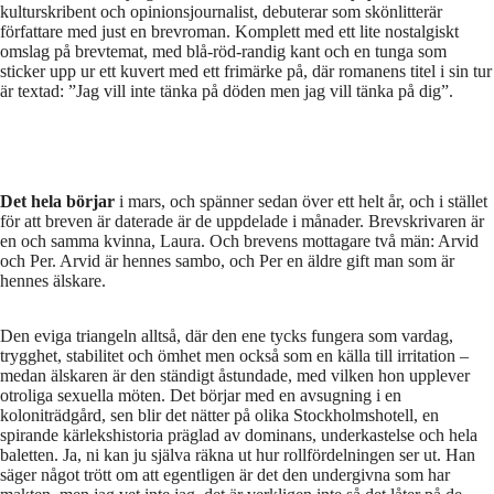
kulturskribent och opinionsjournalist, debuterar som skönlitterär
författare med just en brevroman. Komplett med ett lite nostalgiskt
omslag på brevtemat, med blå-röd-randig kant och en tunga som
sticker upp ur ett kuvert med ett frimärke på, där romanens titel i sin tur
är textad: ”Jag vill inte tänka på döden men jag vill tänka på dig”.
Det hela börjar
i mars, och spänner sedan över ett helt år, och i stället
för att breven är daterade är de uppdelade i månader. Brevskrivaren är
en och samma kvinna, Laura. Och brevens mottagare två män: Arvid
och Per. Arvid är hennes sambo, och Per en äldre gift man som är
hennes älskare.
Den eviga triangeln alltså, där den ene tycks fungera som vardag,
trygghet, stabilitet och ömhet men också som en källa till irritation –
medan älskaren är den ständigt åstundade, med vilken hon upplever
otroliga sexuella möten. Det börjar med en avsugning i en
koloniträdgård, sen blir det nätter på olika Stockholmshotell, en
spirande kärlekshistoria präglad av dominans, underkastelse och hela
baletten. Ja, ni kan ju själva räkna ut hur rollfördelningen ser ut. Han
säger något trött om att egentligen är det den undergivna som har