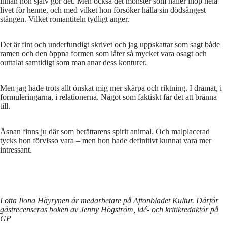
innan hon själv gör det. Men också det mönster som håller ihop hela
livet för henne, och med vilket hon försöker hålla sin dödsångest
stången. Vilket romantiteln tydligt anger.
Det är fint och underfundigt skrivet och jag uppskattar som sagt både
ramen och den öppna formen som låter så mycket vara osagt och
outtalat samtidigt som man anar dess konturer.
Men jag hade trots allt önskat mig mer skärpa och riktning. I dramat, i
formuleringarna, i relationerna. Något som faktiskt får det att bränna
till.
Åsnan finns ju där som berättarens spirit animal. Och malplacerad
tycks hon förvisso vara – men hon hade definitivt kunnat vara mer
intressant.
Lotta Ilona Häyrynen är medarbetare på Aftonbladet Kultur. Därför
gästrecenseras boken av Jenny Högström, idé- och kritikredaktör på
GP