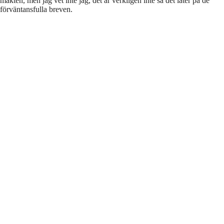
makten, men jag vet inte jag, det är verkligen inte så det låter på de
förväntansfulla breven.