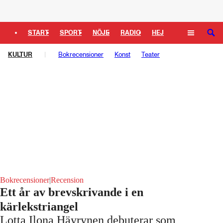
Logga in
START
SPORT
NÖJE
RADIO
HEJ
SÖK
KULTUR
PLUS
TIPSA
Bokrecensioner
TV
KULTUR
Konst
LEDARE
Teater
Bokrecensioner
|
Recension
Ett år av brevskrivande i en
kärlekstriangel
Lotta Ilona Häyrynen debuterar som