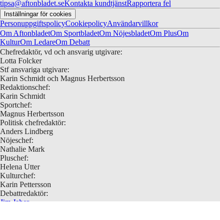
tipsa@aftonbladet.se
Kontakta kundtjänst
Rapportera fel
Inställningar för cookies
Personuppgiftspolicy
Cookiepolicy
Användarvillkor
Om Aftonbladet
Om Sportbladet
Om Nöjesbladet
Om Plus
Om
Kultur
Om Ledare
Om Debatt
Chefredaktör, vd och ansvarig utgivare:
Lotta Folcker
Stf ansvariga utgivare:
Karin Schmidt och Magnus Herbertsson
Redaktionschef:
Karin Schmidt
Sportchef:
Magnus Herbertsson
Politisk chefredaktör:
Anders Lindberg
Nöjeschef:
Nathalie Mark
Pluschef:
Helena Utter
Kulturchef:
Karin Pettersson
Debattredaktör:
Jim Jaber