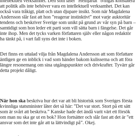
intellektuell verksamhet. Den som läser ”Helhjärtat” tvingas konstatera
att politik alls inte behöver vara en intellektuell verksamhet. Det kan
också vara tråkigt, platt och utan djupare insikt. Som när Magdalena
Andersson slår fast att hon ”reagerar instinktivt” mot varje auktoritär
tendens och beskriver Sverige som unikt på grund av vår syn på barn –
samtidigt som hon leder ett parti som vill sätta barn i fängelse. Det går
inte ihop. Men det tycks varken författaren själv eller någon redaktör
ha tänkt på, i vart fall syns det inte i boken.
Det finns en uttalad vilja från Magdalena Andersson att som författare
äntligen ge en inblick i vad som händer bakom kulisserna och att föra
längre resonemang om sina utgångspunkter och drivkrafter. Tyvärr går
detta projekt dåligt.
När hon ska
beskriva hur det var att bli historisk som Sveriges första
kvinnliga statsminister låter det så här: ”Det var stort. Stort på ett sätt
som är svårt att beskriva.” Kanske hade det ändå varit värt ett försök
om man nu ska ge ut en bok? Hon fortsätter och slår fast att det är ”ett
ansvar som det inte går att ta lättvindigt på”. Okej.