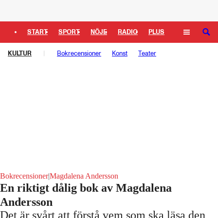
Logga in
START
SPORT
NÖJE
RADIO
PLUS
SÖK
KULTUR
TIPSA
TV
Bokrecensioner
KULTUR
LEDARE
Konst
Teater
Bokrecensioner
|
Magdalena Andersson
En riktigt dålig bok av Magdalena
Andersson
Det är svårt att förstå vem som ska läsa den