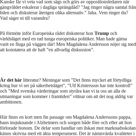
Kanske får vi veta vad som sägs och görs av oppositionsledaren när
gängvåldet eskalerar i dagliga sprängdåd? ”Jag ringer några samtal från
bilen och diskuterar återigen olika alternativ.” Jaha. Vem ringer du?
Vad säger ni till varandra?
På förmöte inför Europeiska rådet diskuterar hon
Trump
och
världsläget med en rad tunga europeiska politiker. Man hade gärna
varit en fluga på väggen där! Men Magdalena Andersson nöjer sig med
att konstatera att de haft ”en allvarlig diskussion”.
Är det här
litteratur? Meningar som ”Det finns mycket att förtydliga
kring hur vi ser på säkerhetsläget”, ”Ulf Kristersson har inte kontroll”
och ”Med svenska värderingar som styråra kan vi ta oss an alla de
utmaningar som kommer i framtiden” vittnar om att det nog aldrig var
ambitionen.
Här finns en kort men fin passage om Magdalena Anderssons pappa,
hans insjuknande i Alzheimers och sorgen både före och efter att hon
förlorade honom. De delar som handlar om ilskan mot marknadsskolan
känns skrivna med ett äkta temperament. Det är nämnvärda kvaliteter i