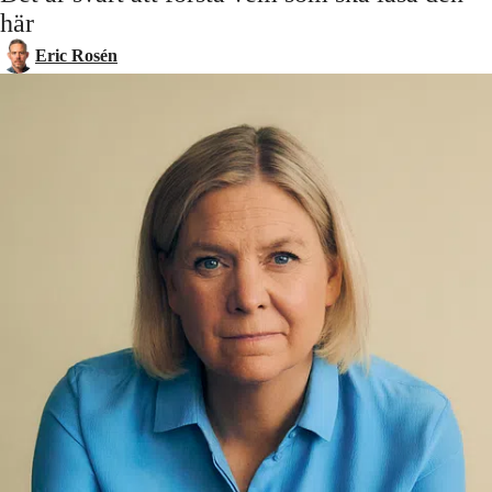
här
Eric Rosén