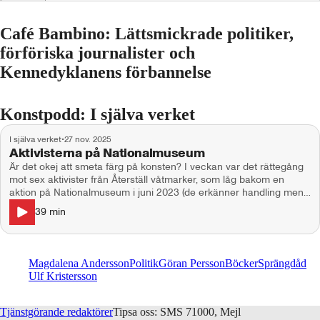
Café Bambino: Lättsmickrade politiker,
förföriska journalister och
Kennedyklanens förbannelse
Konstpodd: I själva verket
I själva verket
•
27 nov. 2025
Aktivisterna på Nationalmuseum
Är det okej att smeta färg på konsten? I veckan var det rättegång
mot sex aktivister från Återställ våtmarker, som låg bakom en
aktion på Nationalmuseum i juni 2023 (de erkänner handling men
inte brott). Kanske är allt motstånd rätt när det gäller att rädda
39
min
klimatet. Men varför just en målning av Monet? Nationalmuseums
krav på ersättning är skyhögt och vi frågar oss varför. Skyhög är
också summan 55 miljoner dollar, som blev slutbudet på Frida
Kahlos målning El Sueño (la cama). Vi rör oss också från en trist
Magdalena Andersson
Politik
Göran Persson
Böcker
Sprängdåd
och kanonsäkrad porträttutställning på Nationalmuseum vidare till
Ulf Kristersson
”Reading James Baldwin” på Skånes konstförening i Malmö. Där
syns Baldwin men framför allt filmskaparen och queeraktivisten
Marlon Riggs.
Tjänstgörande redaktörer
Tipsa oss: SMS 71000, Mejl