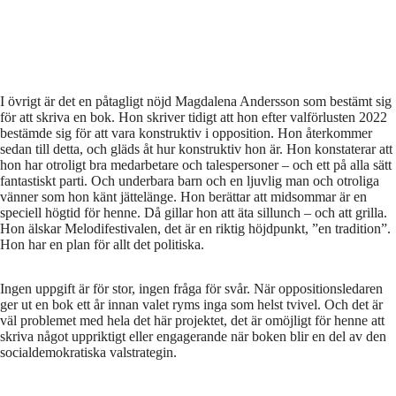
I övrigt är det en påtagligt nöjd Magdalena Andersson som bestämt sig
för att skriva en bok. Hon skriver tidigt att hon efter valförlusten 2022
bestämde sig för att vara konstruktiv i opposition. Hon återkommer
sedan till detta, och gläds åt hur konstruktiv hon är. Hon konstaterar att
hon har otroligt bra medarbetare och talespersoner – och ett på alla sätt
fantastiskt parti. Och underbara barn och en ljuvlig man och otroliga
vänner som hon känt jättelänge. Hon berättar att midsommar är en
speciell högtid för henne. Då gillar hon att äta sillunch – och att grilla.
Hon älskar Melodifestivalen, det är en riktig höjdpunkt, ”en tradition”.
Hon har en plan för allt det politiska.
Ingen uppgift är för stor, ingen fråga för svår. När oppositionsledaren
ger ut en bok ett år innan valet ryms inga som helst tvivel. Och det är
väl problemet med hela det här projektet, det är omöjligt för henne att
skriva något uppriktigt eller engagerande när boken blir en del av den
socialdemokratiska valstrategin.