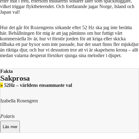
efter mat i fred, eftersom militärens sonarer låter som späckhuggare,
vilket triggar flyktbeteendet. Och fortfarande jagar Norge, Island och
Japan val!
Hur det går för Rozengrens sökande efter 52 Hz ska jag inte berätta
här. Behållningen för mig är att jag påminns om hur futtigt vårt
kommersiella liv är, hur vi förstör jorden för att kriga eller skicka
tillbaka ett par byxor som inte passade, hur det snart finns fler mjukdjur
än riktiga djur, och hur vi dessutom tror att vi är skapelsens krona – allt
medan valarna desperat försöker sjunga sina melodier i djupet.
Fakta
Sakprosa
»
52Hz – världens ensammaste val
Izabella Rosengren
Polaris
Läs mer