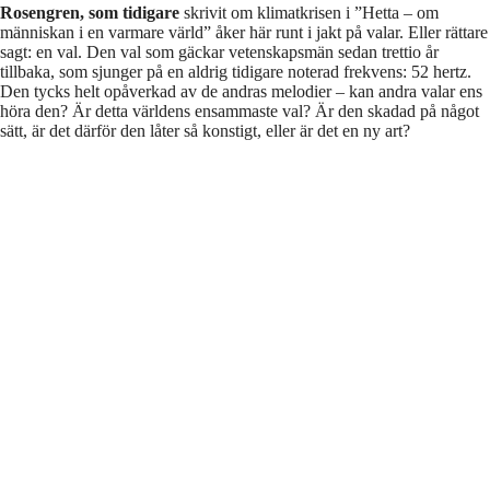
Rosengren, som tidigare
skrivit om klimatkrisen i ”Hetta – om
människan i en varmare värld” åker här runt i jakt på valar. Eller rättare
sagt: en val. Den val som gäckar vetenskapsmän sedan trettio år
tillbaka, som sjunger på en aldrig tidigare noterad frekvens: 52 hertz.
Den tycks helt opåverkad av de andras melodier – kan andra valar ens
höra den? Är detta världens ensammaste val? Är den skadad på något
sätt, är det därför den låter så konstigt, eller är det en ny art?