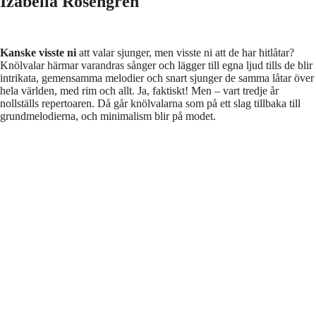
Izabella Rosengren
Kanske visste ni
att valar sjunger, men visste ni att de har hitlåtar?
Knölvalar härmar varandras sånger och lägger till egna ljud tills de blir
intrikata, gemensamma melodier och snart sjunger de samma låtar över
hela världen, med rim och allt. Ja, faktiskt! Men – vart tredje år
nollställs repertoaren. Då går knölvalarna som på ett slag tillbaka till
grundmelodierna, och minimalism blir på modet.