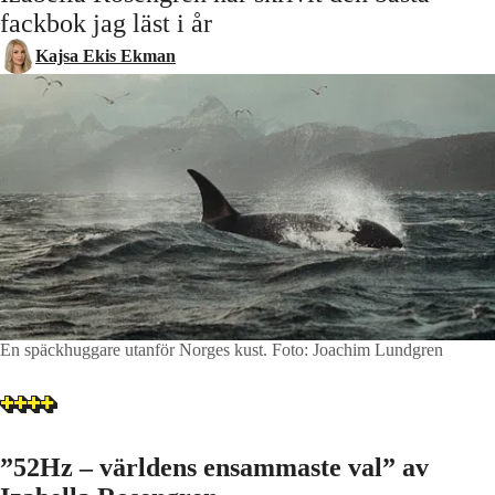
fackbok jag läst i år
Kajsa Ekis Ekman
En späckhuggare utanför Norges kust.
Foto: Joachim Lundgren
”52Hz – världens ensammaste val” av