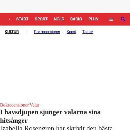
Logga in
START
SPORT
NÖJE
RADIO
PLUS
SÖK
KULTUR
TIPSA
TV
Bokrecensioner
KULTUR
LEDARE
Konst
Teater
Bokrecensioner
|
Valar
I havsdjupen sjunger valarna sina
hitsånger
Izabella Rosengren har skrivit den bästa