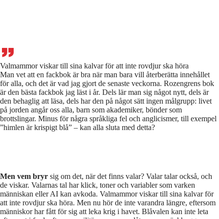
Valmammor viskar till sina kalvar för att inte rovdjur ska höra
Man vet att en fackbok är bra när man bara vill återberätta innehållet
för alla, och det är vad jag gjort de senaste veckorna. Rozengrens bok
är den bästa fackbok jag läst i år. Dels lär man sig något nytt, dels är
den behaglig att läsa, dels har den på något sätt ingen målgrupp: livet
på jorden angår oss alla, barn som akademiker, bönder som
brottslingar. Minus för några språkliga fel och anglicismer, till exempel
”himlen är krispigt blå” – kan alla sluta med detta?
Men vem bryr
sig om det, när det finns valar? Valar talar också, och
de viskar. Valarnas tal har klick, toner och variabler som varken
människan eller AI kan avkoda. Valmammor viskar till sina kalvar för
att inte rovdjur ska höra. Men nu hör de inte varandra längre, eftersom
människor har fått för sig att leka krig i havet. Blåvalen kan inte leta