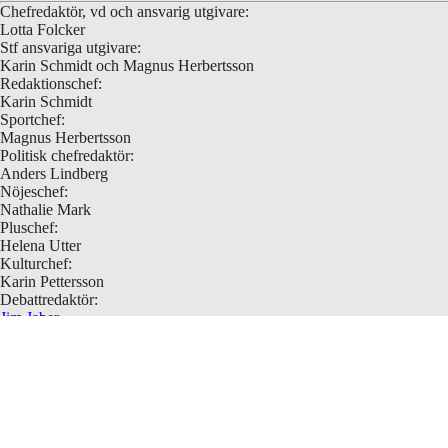
Chefredaktör, vd och ansvarig utgivare:
"Konträr Julshow" av och med Janna Granström, Nils Närman
Lotta Folcker
Svensson, André Nilsson Hermele och Jenny Möller Jensen på
Stf ansvariga utgivare:
Konträr "An other Nobel Prize Dinner" av Milo Rau, Servane Dècle,
Karin Schmidt och Magnus Herbertsson
Anna Kölén, Freja Hallberg och Jamie Man (musik, cembalo),
Redaktionschef:
Konträr Gränslandet Symfonisk fest på Nationalmuseum,
Karin Schmidt
symfoniorkestern under ledning av Christian Karlsen
Sportchef:
Magnus Herbertsson
Politisk chefredaktör:
Anders Lindberg
Nöjeschef:
Nathalie Mark
Pluschef:
Helena Utter
Kulturchef:
Karin Pettersson
Debattredaktör:
Jim Jaber