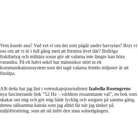
Vem kunde ana? Vad vet vi om det som pågår under havsytan? Bryr vi
oss om att vi är i full gång med att förstöra livet där? Bullriga
fraktfartyg och militära sonar gör att valarna inte längre kan höra
varandra. På ett halvt sekel har människor stört ut ett
kommunikationssystem som det tagit valarna femtio miljoner år att
finslipa.
Allt detta har jag läst i vetenskapsjournalisten
Izabella Rosengrens
nya fascinerande bok ”52 Hz – världens ensammaste val”, en bok som
skakar om mig och gör mig både lycklig och sorgsen på samma gång,
denna sällsamma känsla som jag alltid får när jag tänker på
miljöförstöring, som att stå inför den sista solnedgången.