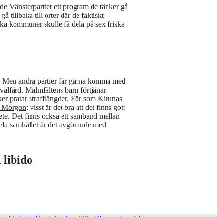
ade
Vänsterpartiet ett program de tänker gå
å tillbaka till orter där de faktiskt
ska kommuner skulle få dela på sex friska
öra. Men andra partier får gärna komma med
välfärd. Malmfältens barn förtjänar
iker pratar strafflängder. För som Kirunas
 Morgon
: visst är det bra att det finns gott
ete. Det finns också ett samband mellan
 hela samhället är det avgörande med
 libido