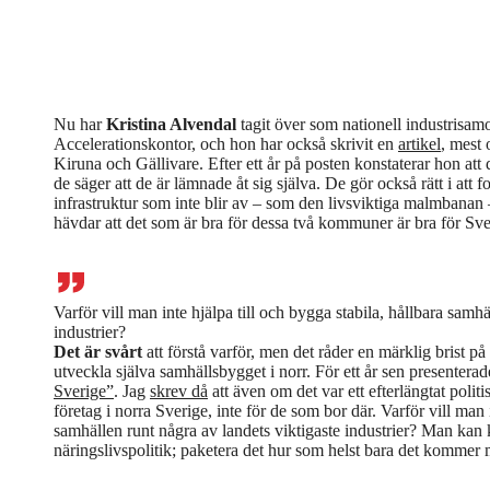
Nu har
Kristina Alvendal
tagit över som nationell industrisam
Accelerationskontor, och hon har också skrivit en
artikel
, mest 
Kiruna och Gällivare. Efter ett år på posten konstaterar hon at
de säger att de är lämnade åt sig själva. De gör också rätt i att
infrastruktur som inte blir av – som den livsviktiga malmbanan 
hävdar att det som är bra för dessa två kommuner är bra för Sve
Varför vill man inte hjälpa till och bygga stabila, hållbara samhä
industrier?
Det är svårt
att förstå varför, men det råder en märklig brist på 
utveckla själva samhällsbygget i norr. För ett år sen presentera
Sverige”
. Jag
skrev då
att även om det var ett efterlängtat politi
företag i norra Sverige, inte för de som bor där. Varför vill man i
samhällen runt några av landets viktigaste industrier? Man kan kal
näringslivs­politik; paketera det hur som helst bara det kommer 