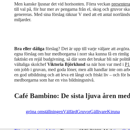
Men kanske ljusnar det vid horisonten. Förra veckan
presenter
till val på, för hur mer av pengarna från el, skog och gruvor ska g
genereras. Med sina förslag räknar V med att ett antal norrländ
miljarder.
Bra eller dåliga
förslag? Det är upp till varje väljare att avg
egna förslag om hur medborgarna i norr ska kunna få en rimlig 
faktiskt en rejäl budgivning, så där som det brukar bli när polit
vältaliga skolchef
Viktoria Björklund
sa när hon var med i
P1
om jobb i gruvan, med goda löner, men allt handlar inte om arb
en god utbildning och att leva ett långt och friskt liv – och för
medborgarna som har en viss bildningsnivå.
Café Bambino: De sista ljuva åren med
gröna omställningen
Välfärd
Gruvor
Gällivare
Kiruna