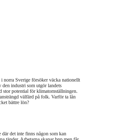
i norra Sverige försöker väcka nationellt
v den industri som utgör landets
tor potential för klimatomställningen.
nsträngd välfärd på folk. Varför ta lån
cket bättre lön?
lle där det inte finns någon som kan
na tänder. Arbetarna skapar bnp men får