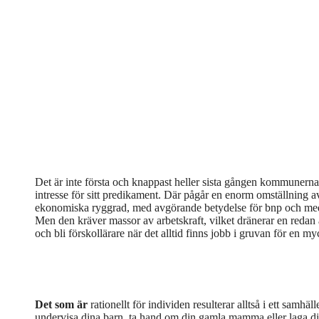
Det är inte första och knappast heller sista gången kommunerna 
intresse för sitt predikament. Där pågår en enorm omställning a
ekonomiska ryggrad, med avgörande betydelse för bnp och med s
Men den kräver massor av arbetskraft, vilket dränerar en redan a
och bli förskollärare när det alltid finns jobb i gruvan för en my
Det som är
rationellt för individen resulterar alltså i ett samhä
undervisa dina barn, ta hand om din gamla mamma eller laga di