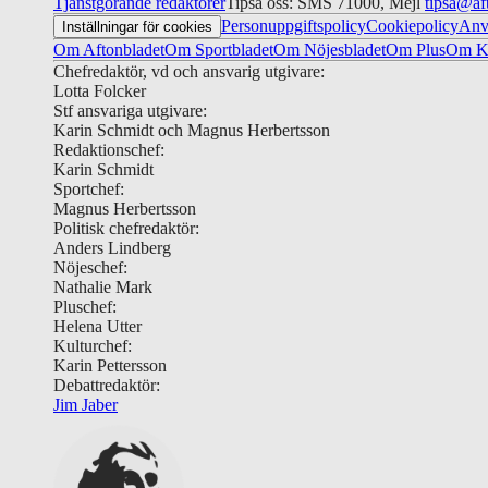
Tjänstgörande redaktörer
Tipsa oss: SMS 71000, Mejl
tipsa@af
Personuppgiftspolicy
Cookiepolicy
Anv
Inställningar för cookies
Om Aftonbladet
Om Sportbladet
Om Nöjesbladet
Om Plus
Om Ku
Chefredaktör, vd och ansvarig utgivare:
Lotta Folcker
Stf ansvariga utgivare:
Karin Schmidt och Magnus Herbertsson
Redaktionschef:
Karin Schmidt
Sportchef:
Magnus Herbertsson
Politisk chefredaktör:
Anders Lindberg
Nöjeschef:
Nathalie Mark
Pluschef:
Helena Utter
Kulturchef:
Karin Pettersson
Debattredaktör:
Jim Jaber