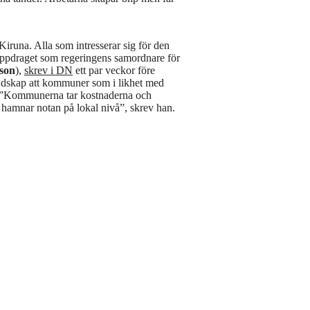
Kiruna. Alla som intresserar sig för den
uppdraget som regeringens samordnare för
sson
),
skrev i DN
ett par veckor före
udskap att kommuner som i likhet med
nej. ”Kommunerna tar kostnaderna och
n hamnar notan på lokal nivå”, skrev han.