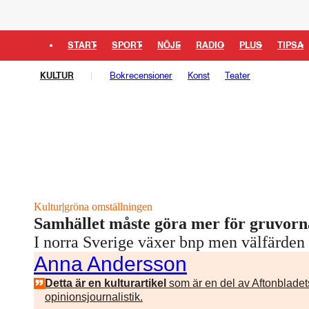
START
SPORT
NÖJE
RADIO
PLUS
TIPSA
KULTUR
Bokrecensioner
Konst
Teater
Kultur
|
gröna omställningen
Samhället måste göra mer för gruvorn
I norra Sverige växer bnp men välfärden 
Anna Andersson
Detta är en kulturartikel
som är en del av Aftonbladet
opinionsjournalistik.