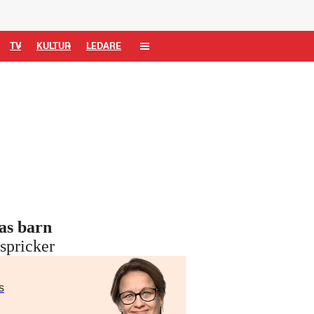
TV
KULTUR
LEDARE
as barn
spricker
s