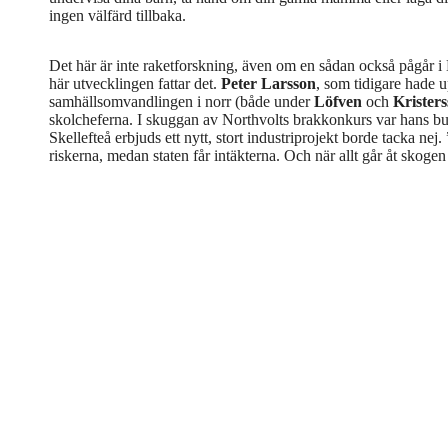
ingen välfärd tillbaka.
Det här är inte raketforskning, även om en sådan också pågår i 
här utvecklingen fattar det.
Peter Larsson
, som tidigare hade 
samhällsomvandlingen i norr (både under
Löfven
och
Krister
skolcheferna. I skuggan av Northvolts brakkonkurs var hans b
Skellefteå erbjuds ett nytt, stort industriprojekt borde tacka 
riskerna, medan staten får intäkterna. Och när allt går åt skoge