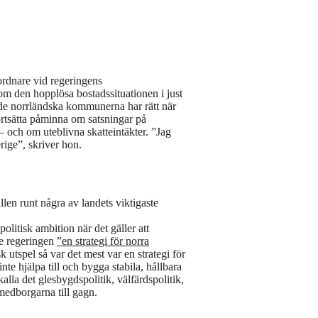
ordnare vid regeringens
om den hopplösa bostadssituationen i just
t de norrländska kommunerna har rätt när
 fortsätta påminna om satsningar på
– och om uteblivna skatteintäkter. ”Jag
rige”, skriver hon.
llen runt några av landets viktigaste
politisk ambition när det gäller att
de regeringen
”en strategi för norra
sk utspel så var det mest var en strategi för
nte hjälpa till och bygga stabila, hållbara
la det glesbygds­politik, välfärds­politik,
medborgarna till gagn.