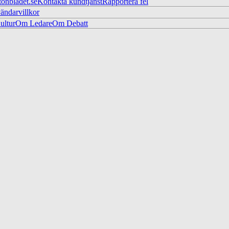
tonbladet.se
Kontakta kundtjänst
Rapportera fel
ändarvillkor
ltur
Om Ledare
Om Debatt