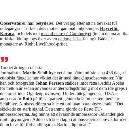
Observatörer har betydelse.
Det vet jag efter att ha bevakat två
rättegångar i Turkiet, dels mot en gammal miljökämpe,
Hayrettin
Karaca
, och dels mot
medarbetare på Cumhuriyet
(innan denna anrika
turkiska tidning togs över av en
nationalistisk
falang). Båda är
mottagare av Right Livelihood-priset.
Turkiet är ingen rättsstat
Journalisten
Martin Schibbye
vet ännu bättre utifrån sina 438 dagar i
etiopiskt fängelse hur viktigt det är med rättegångsobservatörer. När
han och fotografen
Johan Persson
ställdes inför rätta i Addis Abeba
för tretton år sedan användes antiterrorlagstiftning mot dem (de greps i
den omstridda Ogadenprovinsen). Under rättegången satt USA:s
ambassadör
Both
på första parkett genom hela processen, berättar
Schibbye. Ambassadören sa inte ett ord utan bara observerade. ”Det
skickade en stark signal. Detsamma gjorde de flesta EU-
ambassadörerna. Jag minns att dåvarande ambassadör Odlander gick
runt i gryningen i Addis och la en lapp i ambassadernas brevlådor med
tid och sal för förhandlingarna. Barfotadiplomati.”