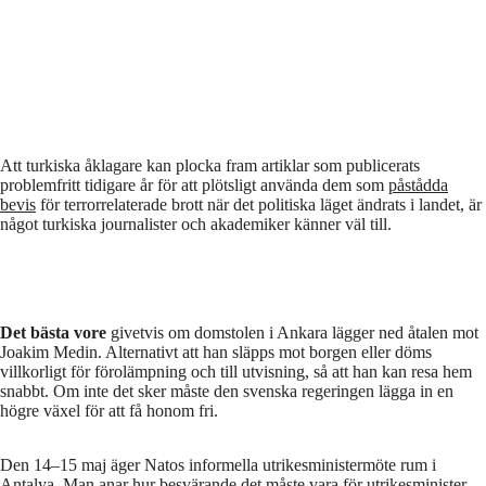
Att turkiska åklagare kan plocka fram artiklar som publicerats
problemfritt tidigare år för att plötsligt använda dem som
påstådda
bevis
för terrorrelaterade brott när det politiska läget ändrats i landet, är
något turkiska journalister och akademiker känner väl till.
Det bästa vore
givetvis om domstolen i Ankara lägger ned åtalen mot
Joakim Medin. Alternativt att han släpps mot borgen eller döms
villkorligt för förolämpning och till utvisning, så att han kan resa hem
snabbt. Om inte det sker måste den svenska regeringen lägga in en
högre växel för att få honom fri.
Den 14–15 maj äger Natos informella utrikesministermöte rum i
Antalya. Man anar hur besvärande det måste vara för utrikesminister