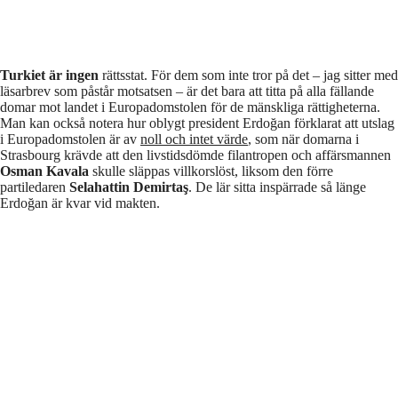
Turkiet är ingen
rättsstat. För dem som inte tror på det – jag sitter med
läsarbrev som påstår motsatsen – är det bara att titta på alla fällande
domar mot landet i Europadomstolen för de mänskliga rättigheterna.
Man kan också notera hur oblygt president Erdoğan förklarat att utslag
i Europadomstolen är av
noll och intet värde
, som när domarna i
Strasbourg krävde att den livstidsdömde filantropen och affärsmannen
Osman Kavala
skulle släppas villkorslöst, liksom den förre
partiledaren
Selahattin Demirtaş
. De lär sitta inspärrade så länge
Erdoğan är kvar vid makten.