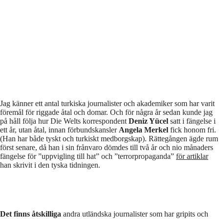
Jag känner ett antal turkiska journalister och akademiker som har varit
föremål för riggade åtal och domar. Och för några år sedan kunde jag
på håll följa hur Die Welts korrespondent
Deniz Yücel
satt i fängelse i
ett år, utan åtal, innan förbundskansler
Angela Merkel
fick honom fri.
(Han har både tyskt och turkiskt medborgskap). Rättegången ägde rum
först senare, då han i sin frånvaro dömdes till två år och nio månaders
fängelse för ”uppvigling till hat” och ”terrorpropaganda”
för artiklar
han skrivit i den tyska tidningen.
Det finns åtskilliga
andra utländska journalister som har gripits och