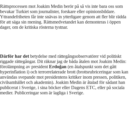
Rättsprocessen mot Joakim Medin berör på så vis inte bara oss som
bevakar Turkiet som journalister, forskare eller opinionsbildare.
Yttrandefriheten får inte snävas in ytterligare genom att fler blir rädda
för att säga sin mening. Rättsmedvetandet kan demonteras i öppen
dager, om de kritiska rösterna tystnar.
Därför har det
betydelse med rättegångsobservatörer vid politiskt
riggade rättegångar. Dit räknar jag de båda åtalen mot Joakim Medin:
förolämpning av president
Erdoğan
(en åtalspunkt som det gått
hyperinflation i) och terrorrelaterade brott (brottsrubriceringar som kan
användas svepande mot presidentens kritiker inom pressen, politiken,
civilsamhället och akademin). Joakim Medin är åtalad för sådant han
publicerat i Sverige, i sina böcker eller Dagens ETC, eller på sociala
medier. Publiceringar som är lagliga i Sverige.