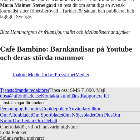
Maria Malmer Stenergard
att resa dit om samtidigt en svensk
journalist sitter frihetsberövad i Turkiet för sådant han publicerat helt
lagligt i Sverige.
Bitte Hammargren är frilansjournalist och Mellanösternanalytiker
Café Bambino: Barnkändisar på Youtube
och deras störda mammor
Joakim Medin
Turkiet
Pressfrihet
Medier
Tjänstgörande redaktörer
Tipsa oss: SMS 71000, Mejl
tipsa@aftonbladet.se
Kontakta kundtjänst
Rapportera fel
Inställningar för cookies
Personuppgiftspolicy
Cookiepolicy
Användarvillkor
Om Aftonbladet
Om Sportbladet
Om Nöjesbladet
Om Plus
Om
Kultur
Om Ledare
Om Debatt
Chefredaktör, vd och ansvarig utgivare:
Lotta Folcker
Stf ansvariga utgivare: