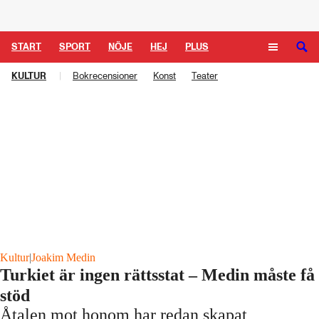
Logga in
START
SPORT
NÖJE
HEJ
PLUS
KULTUR
|
Bokrecensioner
Konst
Teater
TIPSA
TV
KULTUR
LEDARE
Kultur
|
Joakim Medin
Turkiet är ingen rättsstat – Medin måste få
stöd
Åtalen mot honom har redan skapat