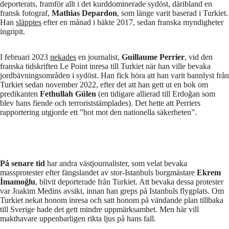
deporterats, framför allt i det kurddominerade sydöst, däribland en
fransk fotograf,
Mathias Depardon
, som länge varit baserad i Turkiet.
Han
släpptes
efter en månad i häkte 2017, sedan franska myndigheter
ingripit.
I februari 2023
nekades
en journalist,
Guillaume Perrier
, vid den
franska tidskriften Le Point inresa till Turkiet när han ville bevaka
jordbävningsområden i sydöst. Han fick höra att han varit bannlyst från
Turkiet sedan november 2022, efter det att han gett ut en bok om
predikanten
Fethullah Gülen
(en tidigare allierad till Erdoğan som
blev hans fiende och terroriststämplades). Det hette att Perriers
rapportering utgjorde ett ”hot mot den nationella säkerheten”.
På senare tid
har andra västjournalister, som velat bevaka
massprotester efter fängslandet av stor-Istanbuls borgmästare
Ekrem
İmamoğlu
, blivit deporterade från Turkiet. Att bevaka dessa protester
var Joakim Medins avsikt, innan han greps på Istanbuls flygplats. Om
Turkiet nekat honom inresa och satt honom på vändande plan tillbaka
till Sverige hade det gett mindre uppmärksamhet. Men här vill
makthavare uppenbarligen rikta ljus på hans fall.