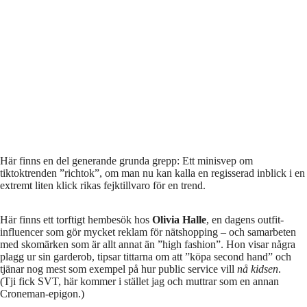
Här finns en del generande grunda grepp: Ett minisvep om
tiktoktrenden ”richtok”, om man nu kan kalla en regisserad inblick i en
extremt liten klick rikas fejktillvaro för en trend.
Här finns ett torftigt hembesök hos
Olivia Halle
, en dagens outfit-
influencer som gör mycket reklam för nätshopping – och samarbeten
med skomärken som är allt annat än ”high fashion”. Hon visar några
plagg ur sin garderob, tipsar tittarna om att ”köpa second hand” och
tjänar nog mest som exempel på hur public service vill
nå kidsen
.
(Tji fick SVT, här kommer i stället jag och muttrar som en annan
Croneman-epigon.)