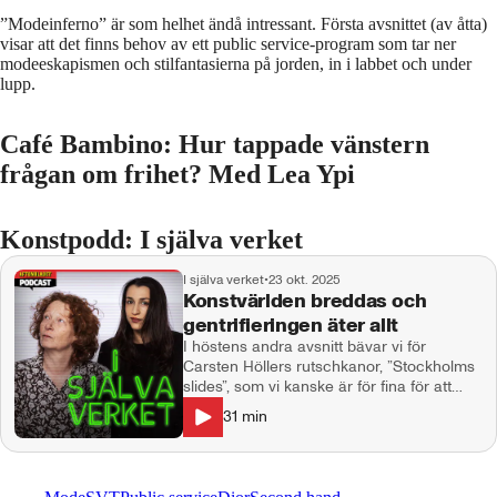
”Modeinferno” är som helhet ändå intressant. Första avsnittet (av åtta)
visar att det finns behov av ett public service-program som tar ner
modeeskapismen och stilfantasierna på jorden, in i labbet och under
lupp.
Café Bambino: Hur tappade vänstern
frågan om frihet? Med Lea Ypi
Konstpodd: I själva verket
I själva verket
•
23 okt. 2025
Konstvärlden breddas och
gentrifieringen äter allt
I höstens andra avsnitt bävar vi för
Carsten Höllers rutschkanor, ”Stockholms
slides”, som vi kanske är för fina för att
åka. Ulrika har varit på Fotografiska i
31
min
Berlin och konstaterar motvilligt att det har
blivit rätt ok trots att det är ett
gentrifierande rån av gamla Kunsthaus
Tacheles. Vi spekulerar i hur länge