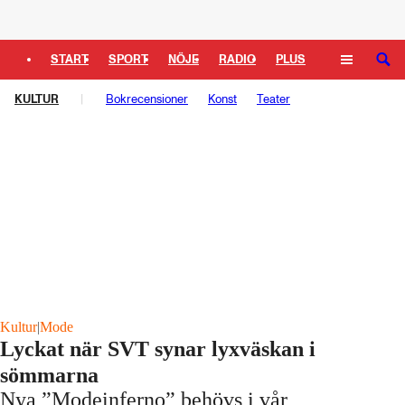
Logga in
START
SPORT
NÖJE
RADIO
PLUS
SÖK
KULTUR
TIPSA
TV
Bokrecensioner
KULTUR
LEDARE
Konst
Teater
Kultur
|
Mode
Lyckat när SVT synar lyxväskan i
sömmarna
Nya ”Modeinferno” behövs i vår