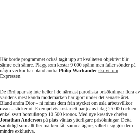
Här borde programmet också tagit upp att kvaliteten objektivt blir
sämre och sämre. Plagg som kostar 9 000 spänn men faller sönder på
några veckor har bland andra
Philip Warkander
skrivit om
i
Expressen.
De fördjupar sig inte heller i de närmast parodiska prisökningar flera av
världens mest kända modemärken har gjort under det senaste året.
Bland andra Dior – ni minns dem från stycket om usla arbetsvillkor
ovan – sticker ut. Exempelvis kostar ett par jeans i dag 25 000 och en
enkel svart bomullstopp 10 500 kronor. Med nye kreative chefen
Jonathan Anderson
på plats väntas ytterligare prisökningar. Detta
samtidigt som allt fler märken fått samma ägare, vilket i sig gör dem
mindre exklusiva.