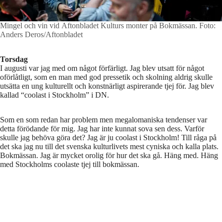
Mingel och vin vid Aftonbladet Kulturs monter på Bokmässan.
Foto:
Anders Deros/Aftonbladet
Torsdag
I augusti var jag med om något förfärligt. Jag blev utsatt för något
oförlåtligt, som en man med god pressetik och skolning aldrig skulle
utsätta en ung kulturellt och konstnärligt aspirerande tjej för. Jag blev
kallad “coolast i Stockholm” i DN.
Som en som redan har problem men megalomaniska tendenser var
detta förödande för mig. Jag har inte kunnat sova sen dess. Varför
skulle jag behöva göra det? Jag är ju coolast i Stockholm! Till råga på
det ska jag nu till det svenska kulturlivets mest cyniska och kalla plats.
Bokmässan. Jag är mycket orolig för hur det ska gå. Häng med. Häng
med Stockholms coolaste tjej till bokmässan.