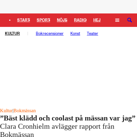
Logga in
START
SPORT
NÖJE
RADIO
HEJ
SÖK
KULTUR
PLUS
TIPSA
Bokrecensioner
TV
KULTUR
Konst
LEDARE
Teater
Kultur
|
Bokmässan
”Bäst klädd och coolast på mässan var jag”
Clara Cronhielm avlägger rapport från
Bokmässan