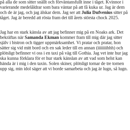
på alla de som sitter snällt och förväntansfullt inne i tåget. Kvinnor i
varierande medelåldrar som bara väntar på att få kuka ur. Jag är dem
och de är jag, och jag älskar dem. Jag ser att
Julia Dufvenius
sitter på
tåget. Jag är beredd att rösta fram det till årets största chock 2025.
Jag har en stark känsla av att jag befinner mig på en Noaks ark. Det
bekräftas när
Samanda Ekman
kommer fram till mig där jag sitter
själv i bistron och tigger uppmärksamhet. Vi pratar och pratar, hon
sätter sig vid mitt bord och en sak leder till en annan (iiiiiiiihhh) och
plötsligt befinner vi oss i en taxi på väg till Gothia. Jag vet inte hur jag
ska kunna förklara för er hur stark känslan av att vad som helst kan
hända är i mig i den taxin. Solen skiner, plötsligt tornar de tre tornen
upp sig, min idol säger att vi borde samarbeta och jag är lugn, så lugn.