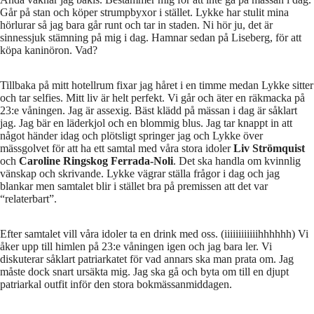
Går på stan och köper strumpbyxor i stället. Lykke har stulit mina
hörlurar så jag bara går runt och tar in staden. Ni hör ju, det är
sinnessjuk stämning på mig i dag. Hamnar sedan på Liseberg, för att
köpa kaninöron. Vad?
Tillbaka på mitt hotellrum fixar jag håret i en timme medan Lykke sitter
och tar selfies. Mitt liv är helt perfekt. Vi går och äter en räkmacka på
23:e våningen. Jag är assexig. Bäst klädd på mässan i dag är såklart
jag. Jag bär en läderkjol och en blommig blus. Jag tar knappt in att
något händer idag och plötsligt springer jag och Lykke över
mässgolvet för att ha ett samtal med våra stora idoler
Liv Strömquist
och
Caroline Ringskog Ferrada-Noli
. Det ska handla om kvinnlig
vänskap och skrivande. Lykke vägrar ställa frågor i dag och jag
blankar men samtalet blir i stället bra på premissen att det var
“relaterbart”.
Efter samtalet vill våra idoler ta en drink med oss. (iiiiiiiiiiiihhhhhh) Vi
åker upp till himlen på 23:e våningen igen och jag bara ler. Vi
diskuterar såklart patriarkatet för vad annars ska man prata om. Jag
måste dock snart ursäkta mig. Jag ska gå och byta om till en djupt
patriarkal outfit inför den stora bokmässanmiddagen.