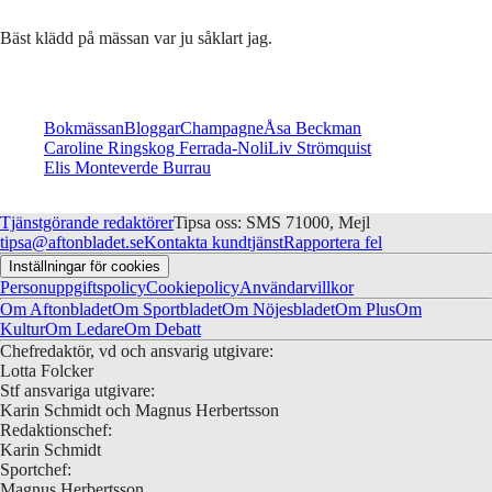
Bäst klädd på mässan var ju såklart jag.
Bokmässan
Bloggar
Champagne
Åsa Beckman
Caroline Ringskog Ferrada-Noli
Liv Strömquist
Elis Monteverde Burrau
Tjänstgörande redaktörer
Tipsa oss: SMS 71000, Mejl
tipsa@aftonbladet.se
Kontakta kundtjänst
Rapportera fel
Inställningar för cookies
Personuppgiftspolicy
Cookiepolicy
Användarvillkor
Om Aftonbladet
Om Sportbladet
Om Nöjesbladet
Om Plus
Om
Kultur
Om Ledare
Om Debatt
Chefredaktör, vd och ansvarig utgivare:
Lotta Folcker
Stf ansvariga utgivare:
Karin Schmidt och Magnus Herbertsson
Redaktionschef:
Karin Schmidt
Sportchef:
Magnus Herbertsson