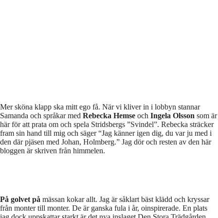
Mer sköna klapp ska mitt ego få. När vi kliver in i lobbyn stannar
Samanda och språkar med
Rebecka Hemse
och
Ingela Olsson
som är
här för att prata om och spela Stridsbergs ”Svindel”. Rebecka sträcker
fram sin hand till mig och säger “Jag känner igen dig, du var ju med i
den där pjäsen med Johan, Holmberg.” Jag dör och resten av den här
bloggen är skriven från himmelen.
På golvet på
mässan kokar allt. Jag är såklart bäst klädd och kryssar
från monter till monter. De är ganska fula i år, oinspirerade. En plats
jag dock uppskattar starkt är det nya inslaget Den Stora Trädgården.