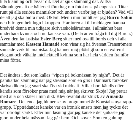
lilla klänning och tassar dit. Det är sjuk stämning där. Alltså
stämningen att de håller ett föredrag om fotokonst på engelska. Tittar
runt på alla seriösa människor och undrar varför jag är bjuden? Vad vill
de att jag ska bidra med. Oklart. Men i min runtitt ser jag
Burcu Sahin
och blir igen helt lugn i kroppen. Har turen att till middagen hamna
bredvid denna min tidigare skrivarskolelärarinna, i allmänhet bara
underbara kvinna och nu kanske vän. (Detta är en fråga till dig Burcu.)
Även den fantastiska
Ester Berg
sitter med oss till bords och vi alla
samtalar med
Kassem Hamadé
som visar sig ha översatt Tranströmers
samlade verk till arabiska. Jag känner mig plötsligt som en extremt
elegant och vältalig intellektuell kvinna som har hela världen framför
mina fötter.
Det ändras i det som kallas “vipen på bokmässan by night”. Det är
panikartad stämning när jag stressad som en gris i Danmark försöker
skriva dikten jag snart ska läsa vid midnatt. Viftar bort kändis efter
kändis som försöker prata med mig när jag skriver. Skoja! Jag pratar
med alla och skiter i min dikt. Blev oväntat starstruck av
Amanda
Romare
. Det enda jag hinner se av programmet är Konstabs nya rapp-
grupp. Uppträdandet kanske var en ironisk ansats men jag tyckte det
var otroligt starkt. Efter min läsning gör jag kanske det sjukaste jag
gjort under hela mässan. Jag går hem. Och sover. Som en galning.