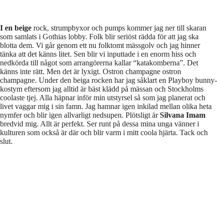
I en beige
rock, strumpbyxor och pumps kommer jag ner till skaran
som samlats i Gothias lobby. Folk blir seriöst rädda för att jag ska
blotta dem. Vi går genom ett nu folktomt mässgolv och jag hinner
tänka att det känns litet. Sen blir vi inputtade i en enorm hiss och
nedkörda till något som arrangörerna kallar “katakomberna”. Det
känns inte rätt. Men det är lyxigt. Ostron champagne ostron
champagne. Under den beiga rocken har jag såklart en Playboy bunny-
kostym eftersom jag alltid är bäst klädd på mässan och Stockholms
coolaste tjej. Alla häpnar inför min utstyrsel så som jag planerat och
livet vaggar mig i sin famn. Jag hamnar igen inkilad mellan olika heta
nymfer och blir igen allvarligt nedsupen. Plötsligt är
Silvana Imam
bredvid mig. Allt är perfekt. Ser runt på dessa mina unga vänner i
kulturen som också är där och blir varm i mitt coola hjärta. Tack och
slut.