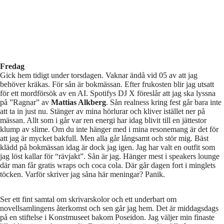
Fredag
Gick hem tidigt under torsdagen. Vaknar ändå vid 05 av att jag
behöver kräkas. För sån är bokmässan. Efter frukosten blir jag utsatt
för ett mordförsök av en AI. Spotifys DJ X föreslår att jag ska lyssna
på ”Ragnar” av
Mattias Alkberg
. Sån realness kring fest går bara inte
att ta in just nu. Stänger av mina hörlurar och kliver istället ner på
mässan. Allt som i går var ren energi har idag blivit till en jättestor
klump av slime. Om du inte hänger med i mina resonemang är det för
att jag är mycket bakfull. Men alla går långsamt och stör mig. Bäst
klädd på bokmässan idag är dock jag igen. Jag har valt en outfit som
jag löst kallar för “rävjakt”. Sån är jag. Hänger mest i speakers lounge
där man får gratis wraps och coca cola. Där går dagen fort i minglets
töcken. Varför skriver jag såna här meningar? Panik.
Ser ett fint samtal om skrivarskolor och ett underbart om
novellsamlingens återkomst och sen går jag hem. Det är middagsdags
på en stiftelse i Konstmuseet bakom Poseidon. Jag väljer min finaste