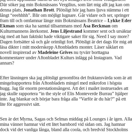
Där söker jag min Bokmässans Vergilius, som lärt mig allt jag kan om
denna plats,
Jonathan Brott
. Plötsligt hör jag hans ljuva stämma i ett
långt “eeehhhh”. Blir om möjligt lugnare. Går vidare och ser, springer
fram till och omfamnar länge min Bokmässans Beatrice –
Lykke Eder
Ekman
som ska ha samtal tillsammans med
Åsa Beckman
om
Kulturmannens återkomst.
Jens Liljestrand
kommer sent och ursäktar
sig med att han faktiskt hade viktigare saker för sig. Need I say more?
Dagen fortsätter så och går orimligt fort. Plötsligt är det dags för mig att
läsa dikter i mitt moderskepp Aftonbladets monter. Läser såklart en
novell inspirerad av
Madeleine Grives
nu tyvärr borttagna
kommentarer under Aftonbladet Kulturs inlägg på Instagram. Vad
annars?
Efter läsningen ska jag plötsligt genomföra det fruktansvärda som är att
mingelrapportera från Aftonbladets mingel med mikrofon i högsta
hugg. Jag får enorm prestationsångest. Att det i mailet instruerades att
jag skulle rapportera “in the style of Elis Monteverde Burrau” hjälper
inte. Jag blankar och börjar bara fråga alla “Varför är du här?” på ett
lite för aggressivt sätt.
Sen är det Myrna, Sagas och Selmas middag på Lounges i år igen. Alla
mina vänner hamnar vid ett litet barnbord vid sidan om. Jag hamnar
dock vid det vanliga långa, bland alla coola, och bredvid Stockholms