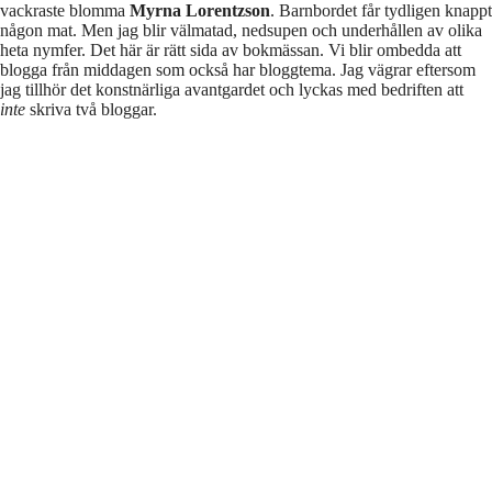
vackraste blomma
Myrna Lorentzson
. Barnbordet får tydligen knappt
någon mat. Men jag blir välmatad, nedsupen och underhållen av olika
heta nymfer. Det här är rätt sida av bokmässan. Vi blir ombedda att
blogga från middagen som också har bloggtema. Jag vägrar eftersom
jag tillhör det konstnärliga avantgardet och lyckas med bedriften att
inte
skriva två bloggar.