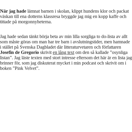
Schulman.
När jag hade
lämnat barnen i skolan, klippt hundens klor och packat
väskan till ena dotterns klassresa bryggde jag mig en kopp kaffe och
tittade på morgonnyheterna.
Jag hade sedan tänkt börja beta av min lilla sorgliga to do-lista av allt
som måste göras om man har tre barn i avslutningstider, men hamnade
i stället på Svenska Dagbladet där litteraturvetaren och författaren
Josefin de Gregorio
skrivit
en lång text
om den så kallade ”osynliga
listan”. Jag läste texten med stort intresse eftersom det här är en lista jag
brinner för, som jag diskuterat mycket i min podcast och skrivit om i
boken ”Pink Velvet”.