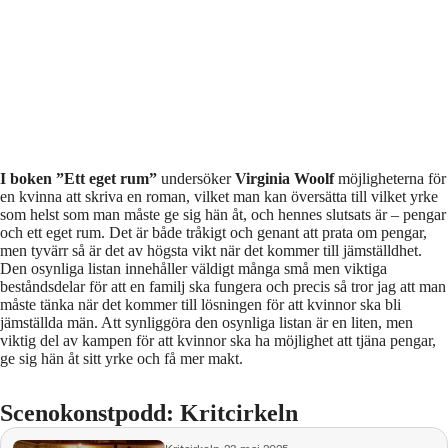
I boken ”Ett eget rum”
undersöker
Virginia Woolf
möjligheterna för
en kvinna att skriva en roman, vilket man kan översätta till vilket yrke
som helst som man måste ge sig hän åt, och hennes slutsats är – pengar
och ett eget rum. Det är både tråkigt och genant att prata om pengar,
men tyvärr så är det av högsta vikt när det kommer till jämställdhet.
Den osynliga listan innehåller väldigt många små men viktiga
beståndsdelar för att en familj ska fungera och precis så tror jag att man
måste tänka när det kommer till lösningen för att kvinnor ska bli
jämställda män. Att synliggöra den osynliga listan är en liten, men
viktig del av kampen för att kvinnor ska ha möjlighet att tjäna pengar,
ge sig hän åt sitt yrke och få mer makt.
Scenokonstpodd: Kritcirkeln