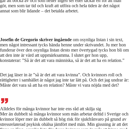
går att bocka av och som heller ingen ser eller tackar en för att man
gör, men som tar tid och kraft att utföra och hela tiden är det något
annat som blir lidande – det betalda arbetet.
Josefin de Gregorio skriver ingående
om osynliga listan i sin text,
men något intressant tycks hända henne under skrivandet. Ju mer hon
funderar över den osynliga listan desto mer övertygad tycks hon bli om
att den inte är värd att uppmärksamma. I slutet ger hon upp,
konstaterar: ”Så är det att vara människa, så är det att ha en relation.”
Det jag läser in är ”så är det att vara kvinna”. Och kvinnors roll och
rättigheter i samhället är något jag inte tar lätt på. Och det jag undrar är:
Måste det vara så att ha en relation? Måste vi vara nöjda med det?
Alldeles för många kvinnor har inte ens råd att skilja sig
Mer än dubbelt så många kvinnor som män arbetar deltid i Sverige och
kvinnor löper mer än dubbelt så hög risk för sjukfrånvaro på grund av
stressrelaterad psykisk ohälsa jämfört med män. Min gissning är att det