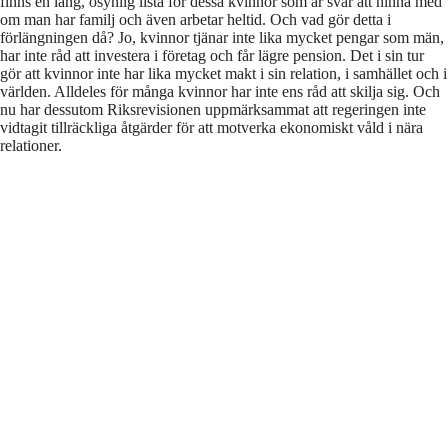
finns en lång, osynlig lista för dessa kvinnor som är svår att hinna med
om man har familj och även arbetar heltid. Och vad gör detta i
förlängningen då? Jo, kvinnor tjänar inte lika mycket pengar som män,
har inte råd att investera i företag och får lägre pension. Det i sin tur
gör att kvinnor inte har lika mycket makt i sin relation, i samhället och i
världen. Alldeles för många kvinnor har inte ens råd att skilja sig. Och
nu har dessutom Riksrevisionen uppmärksammat att regeringen inte
vidtagit tillräckliga åtgärder för att motverka ekonomiskt våld i nära
relationer.