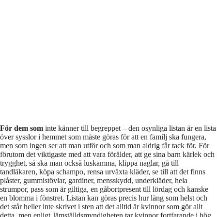
För dem som
inte känner till begreppet – den osynliga listan är en lista
över sysslor i hemmet som måste göras för att en familj ska fungera,
men som ingen ser att man utför och som man aldrig får tack för. För
förutom det viktigaste med att vara förälder, att ge sina barn kärlek och
trygghet, så ska man också luskamma, klippa naglar, gå till
tandläkaren, köpa schampo, rensa urväxta kläder, se till att det finns
plåster, gummistövlar, gardiner, mensskydd, underkläder, hela
strumpor, pass som är giltiga, en gåbortpresent till lördag och kanske
en blomma i fönstret. Listan kan göras precis hur lång som helst och
det står heller inte skrivet i sten att det alltid är kvinnor som gör allt
detta, men enligt Jämställdsmyndigheten tar kvinnor fortfarande i hög