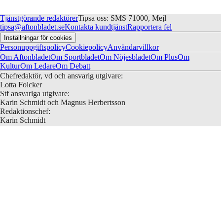
från ”Lillhagen i färg”, akrylmålning av
Jupither och Lars Cleveman, piano: Johan
Mirja Seppänen (beskuren).
Ullén. Ersta kyrka, Stockholm Mecenatens
Tjänstgörande redaktörer
Tipsa oss: SMS 71000, Mejl
återkomst av Gertrud Larsson med
tipsa@aftonbladet.se
Kontakta kundtjänst
Rapportera fel
Gertrud Larsson, Jenny Svenberg Bunnel,
Inställningar för cookies
Anna-Lena Efverman, Frida Bergh och
Personuppgiftspolicy
Cookiepolicy
Användarvillkor
gäster. Teater Brunnsgatan fyra "The
Om Aftonbladet
Om Sportbladet
Om Nöjesbladet
Om Plus
Om
Tannhäuser Dream" av Robin Jonsson och
Kultur
Om Ledare
Om Debatt
Ebba Petrén, med Emelie Wahlman, Nea
Chefredaktör, vd och ansvarig utgivare:
Landin, Ana Stanišić, Louise Ryme Scen:
Lotta Folcker
Konträr i Stockholm "[EOL]. End of Life "
Stf ansvariga utgivare:
av DARUM - Victoria Halper & Kai
Karin Schmidt och Magnus Herbertsson
Krösche, samproduktion Brut Wien,
Redaktionschef:
Theatertreffen i Berlin, gästspel på Gropius
Karin Schmidt
Bau Vi pratar också om: "En trappa till
Sportchef:
himlen" av Erik Holmström, Malmö
Magnus Herbertsson
dockteater "Marthas hus" av Olof Runsten
Politisk chefredaktör:
och Anna Ladegaard, efter RW Fassbinder
Anders Lindberg
och Cornell Woolrich. Gästspel Turtetern i
Nöjeschef:
Stockholm "Double serpent" av Sam Max i
Nathalie Mark
regi av Ersan Mondtag Hessisches
Pluschef:
Staatstheater Wiesbaden, gästspel på
Helena Utter
Theatertreffen i Berlin "Unser
Kulturchef:
Deutschlandmärchen" efter en roman
Karin Pettersson
av Dinçer Güçyeter, regi och bearbetning
Debattredaktör:
Hakan Savaş Mican, Maxim Gorki Theater,