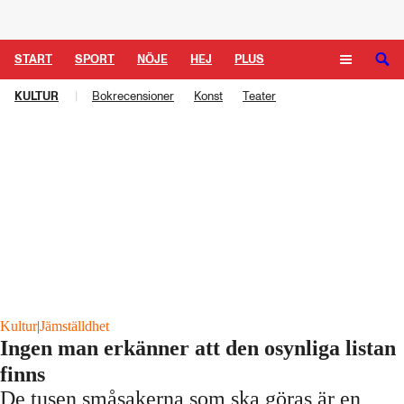
Logga in
START
SPORT
NÖJE
HEJ
PLUS
KULTUR
|
Bokrecensioner
Konst
Teater
TIPSA
TV
KULTUR
LEDARE
Kultur
|
Jämställdhet
Ingen man erkänner att den osynliga listan
finns
De tusen småsakerna som ska göras är en