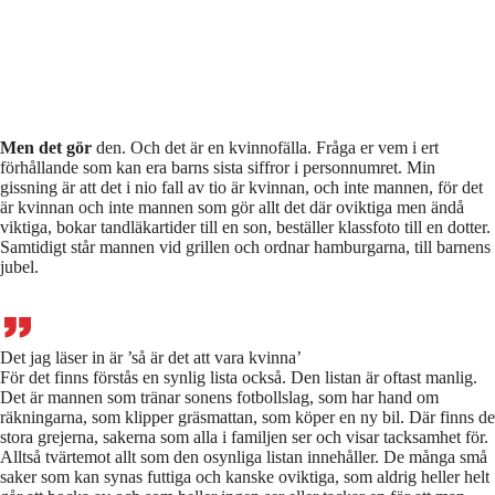
Men det gör
den. Och det är en kvinnofälla. Fråga er vem i ert
förhållande som kan era barns sista siffror i personnumret. Min
gissning är att det i nio fall av tio är kvinnan, och inte mannen, för det
är kvinnan och inte mannen som gör allt det där oviktiga men ändå
viktiga, bokar tandläkartider till en son, beställer klassfoto till en dotter.
Samtidigt står mannen vid grillen och ordnar hamburgarna, till barnens
jubel.
Det jag läser in är ’så är det att vara kvinna’
För det finns förstås en synlig lista också. Den listan är oftast manlig.
Det är mannen som tränar sonens fotbollslag, som har hand om
räkningarna, som klipper gräsmattan, som köper en ny bil. Där finns de
stora grejerna, sakerna som alla i familjen ser och visar tacksamhet för.
Alltså tvärtemot allt som den osynliga listan innehåller. De många små
saker som kan synas futtiga och kanske oviktiga, som aldrig heller helt