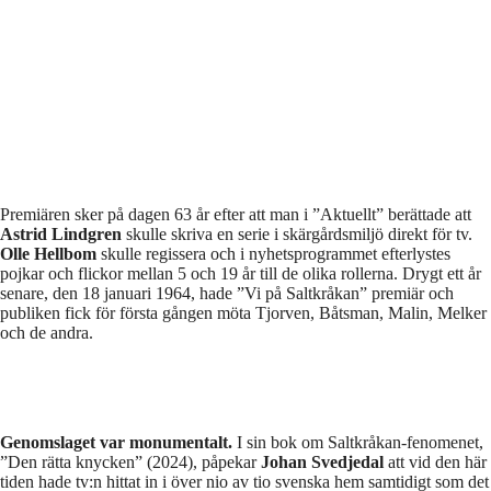
Premiären sker på dagen 63 år efter att man i ”Aktuellt” berättade att
Astrid Lindgren
skulle skriva en serie i skärgårdsmiljö direkt för tv.
Olle Hellbom
skulle regissera och i nyhetsprogrammet efterlystes
pojkar och flickor mellan 5 och 19 år till de olika rollerna. Drygt ett år
senare, den 18 januari 1964, hade ”Vi på Saltkråkan” premiär och
publiken fick för första gången möta Tjorven, Båtsman, Malin, Melker
och de andra.
Genomslaget var monumentalt.
I sin bok om Saltkråkan-fenomenet,
”Den rätta knycken” (2024), påpekar
Johan Svedjedal
att vid den här
tiden hade tv:n hittat in i över nio av tio svenska hem samtidigt som det