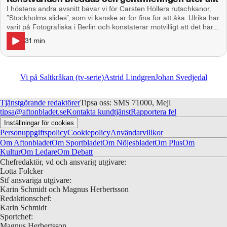
I höstens andra avsnitt bävar vi för Carsten Höllers rutschkanor,
”Stockholms slides”, som vi kanske är för fina för att åka. Ulrika har
varit på Fotografiska i Berlin och konstaterar motvilligt att det har
blivit rätt ok trots att det är ett gentrifierande rån av gamla
31
min
Kunsthaus Tacheles. Vi spekulerar i hur länge Fotografiska New
York fanns, rätt svar är fem år. Donia reste till Malmö och såg
deras utställning Speaking Volumes, en internationell
grupputställning där samtliga konstnärer har någon normbrytande
Vi på Saltkråkan (tv-serie)
Astrid Lindgren
Johan Svedjedal
funktionalitet. Ett försök att bredda representationen inom
samtidskonsten och med många intressanta verk. Hur känns
färger om de inte kan ses? Och varför får man inte veta något om
Tjänstgörande redaktörer
Tipsa oss: SMS 71000, Mejl
konstnärernas arbetsprocesser? Bilder: Nicole Storm: Utan titel
tipsa@aftonbladet.se
Kontakta kundtjänst
Rapportera fel
(2022), Courtesy konstnären & Creative Growth (Foto: Creative
Inställningar för cookies
Growth). Carsten Höller: ”Stockholm Slides” (2025) (Foto: My
Personuppgiftspolicy
Cookiepolicy
Användarvillkor
Matson/Moderna Museet)
Om Aftonbladet
Om Sportbladet
Om Nöjesbladet
Om Plus
Om
Kultur
Om Ledare
Om Debatt
Chefredaktör, vd och ansvarig utgivare:
Lotta Folcker
Stf ansvariga utgivare:
Karin Schmidt och Magnus Herbertsson
Redaktionschef:
Karin Schmidt
Sportchef:
Magnus Herbertsson