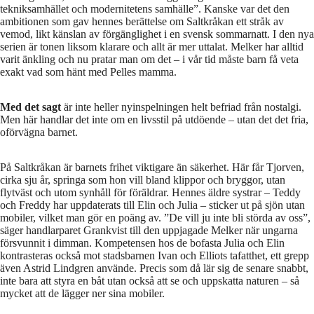
tekniksamhället och modernitetens samhälle”. Kanske var det den
ambitionen som gav hennes berättelse om Saltkråkan ett stråk av
vemod, likt känslan av förgänglighet i en svensk sommarnatt. I den nya
serien är tonen liksom klarare och allt är mer uttalat. Melker har alltid
varit änkling och nu pratar man om det – i vår tid måste barn få veta
exakt vad som hänt med Pelles mamma.
Med det sagt
är inte heller nyinspelningen helt befriad från nostalgi.
Men här handlar det inte om en livsstil på utdöende – utan det det fria,
oförvägna barnet.
På Saltkråkan är barnets frihet viktigare än säkerhet. Här får Tjorven,
cirka sju år, springa som hon vill bland klippor och bryggor, utan
flytväst och utom synhåll för föräldrar. Hennes äldre systrar – Teddy
och Freddy har uppdaterats till Elin och Julia – sticker ut på sjön utan
mobiler, vilket man gör en poäng av. ”De vill ju inte bli störda av oss”,
säger handlarparet Grankvist till den uppjagade Melker när ungarna
försvunnit i dimman. Kompetensen hos de bofasta Julia och Elin
kontrasteras också mot stadsbarnen Ivan och Elliots tafatthet, ett grepp
även Astrid Lindgren använde. Precis som då lär sig de senare snabbt,
inte bara att styra en båt utan också att se och uppskatta naturen – så
mycket att de lägger ner sina mobiler.