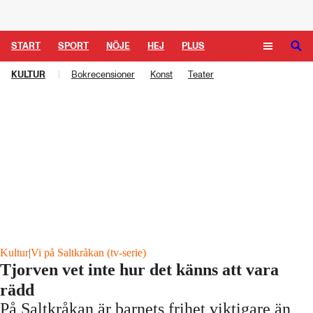
Logga in
START
SPORT
NÖJE
HEJ
PLUS
KULTUR
|
Bokrecensioner
Konst
Teater
TIPSA
TV
KULTUR
LEDARE
Kultur
|
Vi på Saltkråkan (tv-serie)
Tjorven vet inte hur det känns att vara
rädd
På Saltkråkan är barnets frihet viktigare än