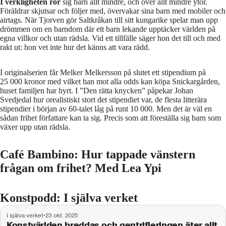
I verkligheten rör
sig barn allt mindre, och över allt mindre ytor.
Föräldrar skjutsar och följer med, övervakar sina barn med mobiler och
airtags. När Tjorven gör Saltkråkan till sitt kungarike spelar man upp
drömmen om en barndom där ett barn lekande upptäcker världen på
egna villkor och utan rädsla. Vid ett tillfälle säger hon det till och med
rakt ut: hon vet inte hur det känns att vara rädd.
I originalserien får Melker Melkersson på slutet ett stipendium på
25 000 kronor med vilket han mot alla odds kan köpa Snickargården,
huset familjen har hyrt. I ”Den rätta knycken” påpekar Johan
Svedjedal hur orealistiskt stort det stipendiet var, de flesta litterära
stipendier i början av 60-talet låg på runt 10 000. Men det är väl en
sådan frihet författare kan ta sig. Precis som att föreställa sig barn som
växer upp utan rädsla.
Café Bambino: Hur tappade vänstern
frågan om frihet? Med Lea Ypi
Konstpodd: I själva verket
I själva verket
•
23 okt. 2025
Konstvärlden breddas och gentrifieringen äter allt