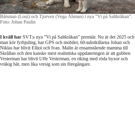
Båtsman (Loui) och Tjorven (Vega Åhman) i nya ”Vi på Saltkråkan”.
Foto: Johan Paulin
I kväll har
SVT:s nya ”Vi på Saltkråkan” premiär. Nu är det 2025 och
man kör fyrhjuling, har GPS och mobiler, 60-talistkillarna Johan och
Niklas har blivit Elliot och Ivan. Malin är ensamstående mamma till
Skrållan och den kanske mest realistiska uppdateringen är att gubben
Vesterman har blivit Uffe Vesterman, en riking med röda byxor och
vräkig båt, men lika vresig som sin föregångare.