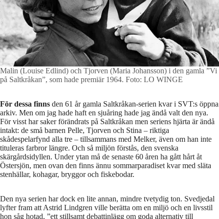
Malin (Louise Edlind) och Tjorven (Maria Johansson) i den gamla ”Vi
på Saltkråkan”, som hade premiär 1964.
Foto: LO WINGE
För dessa finns
den 61 år gamla Saltkråkan-serien kvar i SVT:s öppna
arkiv. Men om jag hade haft en sjuåring hade jag ändå valt den nya.
För visst har saker förändrats på Saltkråkan men seriens hjärta är ändå
intakt: de små barnen Pelle, Tjorven och Stina – riktiga
skådespelarfynd alla tre – tillsammans med Melker, även om han inte
tituleras farbror längre. Och så miljön förstås, den svenska
skärgårdsidyllen. Under ytan må de senaste 60 åren ha gått hårt åt
Östersjön, men ovan den finns ännu sommarparadiset kvar med släta
stenhällar, kohagar, bryggor och fiskebodar.
Den nya serien har dock en lite annan, mindre tvetydig ton. Svedjedal
lyfter fram att Astrid Lindgren ville berätta om en miljö och en livsstil
hon såg hotad, ”ett stillsamt debattinlägg om goda alternativ till