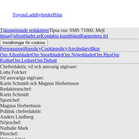
Toyota
Laddhybrider
Bilar
Tjänstgörande redaktörer
Tipsa oss: SMS 71000, Mejl
tipsa@aftonbladet.se
Kontakta kundtjänst
Rapportera fel
Inställningar för cookies
Personuppgiftspolicy
Cookiepolicy
Användarvillkor
Om Aftonbladet
Om Sportbladet
Om Nöjesbladet
Om Plus
Om
Kultur
Om Ledare
Om Debatt
Chefredaktör, vd och ansvarig utgivare:
Lotta Folcker
Stf ansvariga utgivare:
Karin Schmidt och Magnus Herbertsson
Redaktionschef:
Karin Schmidt
Sportchef:
Magnus Herbertsson
Politisk chefredaktör:
Anders Lindberg
Nöjeschef:
Nathalie Mark
Pluschef: