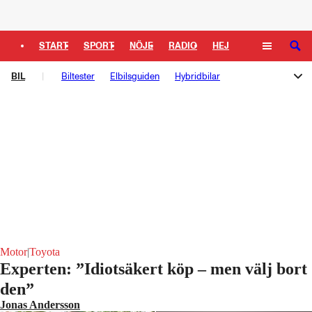
START
SPORT
NÖJE
RADIO
HEJ
SÖK
BIL
PLUS
Biltester
TIPSA
Elbilsguiden
TV
KULTUR
Hybridbilar
LEDARE
Begagnade bilar
Däcktester
Motor
|
Toyota
Experten: ”Idiotsäkert köp – men välj bort
den”
Jonas Andersson