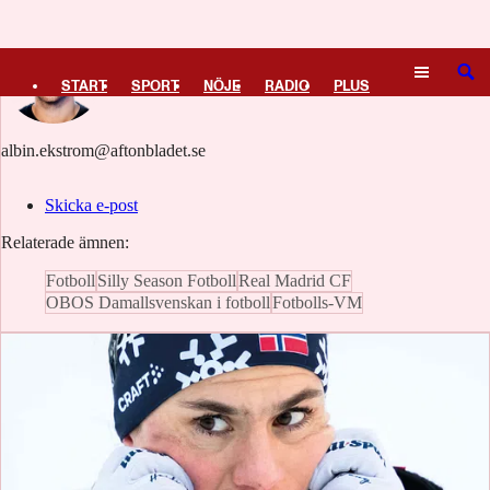
Logga in
Albin Ekström
SÖK
START
SPORT
NÖJE
RADIO
PLUS
TIPSA
TV
KULTUR
LEDARE
albin.ekstrom@aftonbladet.se
Skicka e-post
Relaterade ämnen:
Fotboll
Silly Season Fotboll
Real Madrid CF
OBOS Damallsvenskan i fotboll
Fotbolls-VM