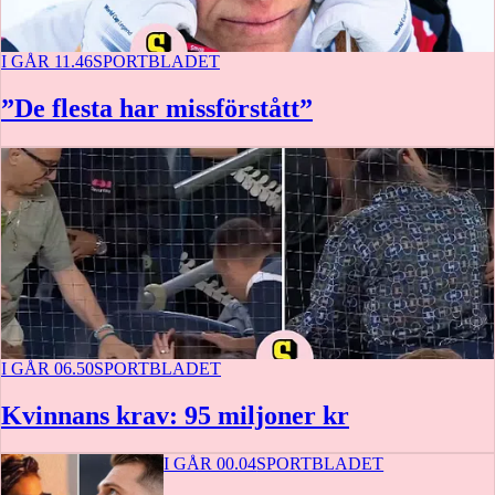
I GÅR 11.46
SPORTBLADET
”De flesta har missförstått”
I GÅR 06.50
SPORTBLADET
Kvinnans krav: 95 miljoner kr
I GÅR 00.04
SPORTBLADET