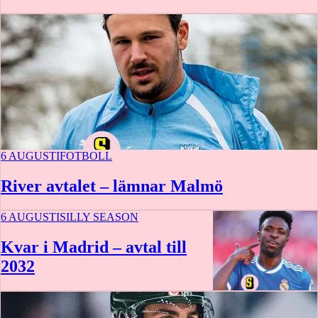
6 AUGUSTI
FOTBOLL
River avtalet – lämnar Malmö
6 AUGUSTI
SILLY SEASON
Kvar i Madrid – avtal till
2032