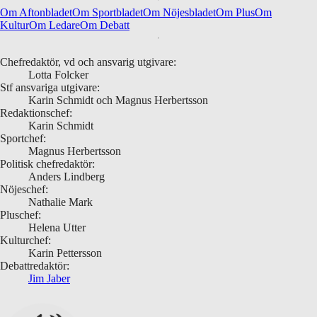
Om Aftonbladet
Om Sportbladet
Om Nöjesbladet
Om Plus
Om
Kultur
Om Ledare
Om Debatt
Chefredaktör, vd och ansvarig utgivare:
Lotta Folcker
Stf ansvariga utgivare:
Karin Schmidt och Magnus Herbertsson
Redaktionschef:
Karin Schmidt
Sportchef:
Magnus Herbertsson
Politisk chefredaktör:
Anders Lindberg
Nöjeschef:
Nathalie Mark
Pluschef:
Helena Utter
Kulturchef:
Karin Pettersson
Debattredaktör:
Jim Jaber