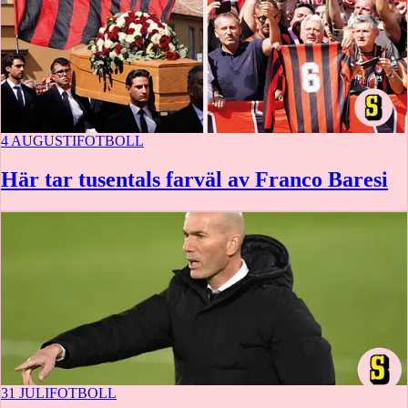
4 AUGUSTI
FOTBOLL
Här tar tusentals farväl av Franco Baresi
31 JULI
FOTBOLL