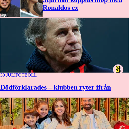
Ronaldos ex
30 JULI
FOTBOLL
Dödförklarades – klubben ryter ifrån