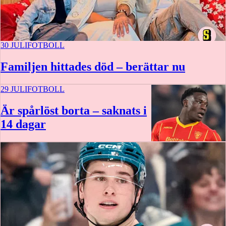
30 JULI
FOTBOLL
Familjen hittades död – berättar nu
29 JULI
FOTBOLL
Är spårlöst borta – saknats i
14 dagar