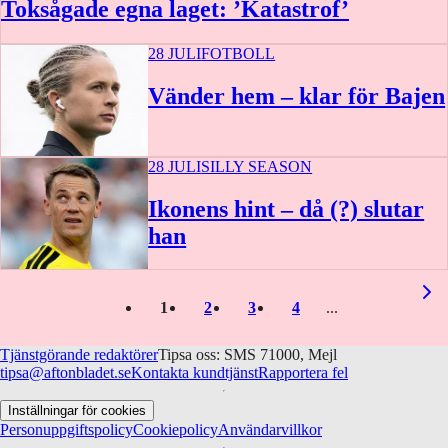
Toksågade egna laget: ’Katastrof’
28 JULI
FOTBOLL
Vänder hem – klar för Bajen
28 JULI
SILLY SEASON
Ikonens hint – då (?) slutar
han
1
2
3
4
Tjänstgörande redaktörer
Tipsa oss: SMS 71000, Mejl
tipsa@aftonbladet.se
Kontakta kundtjänst
Rapportera fel
Inställningar för cookies
Personuppgiftspolicy
Cookiepolicy
Användarvillkor