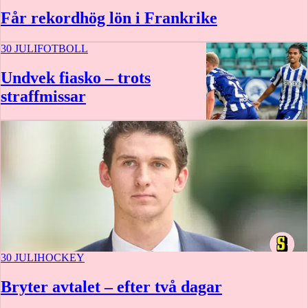
Får rekordhög lön i Frankrike
30 JULI
FOTBOLL
Undvek fiasko – trots
straffmissar
30 JULI
HOCKEY
Bryter avtalet – efter två dagar