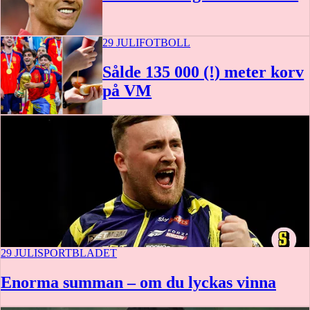
29 JULI
FOTBOLL
Sålde 135 000 (!) meter korv
på VM
29 JULI
SPORTBLADET
Enorma summan – om du lyckas vinna