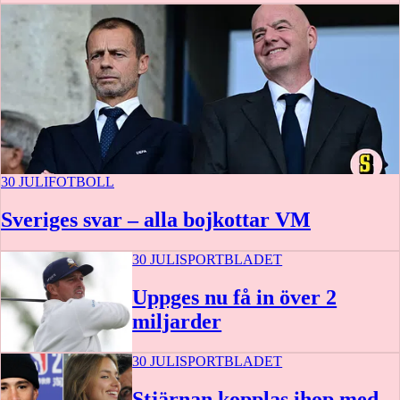
30 JULI
FOTBOLL
Sveriges svar – alla bojkottar VM
30 JULI
SPORTBLADET
Uppges nu få in över 2
miljarder
30 JULI
SPORTBLADET
Stjärnan kopplas ihop med