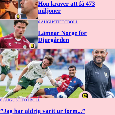
Hon kräver att få 473
miljoner
6 AUGUSTI
FOTBOLL
Lämnar Norge för
Djurgården
6 AUGUSTI
FOTBOLL
”Jag har aldrig varit ur form...”