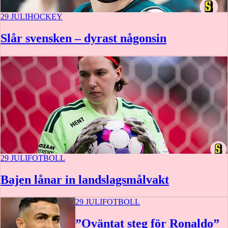
29 JULI
HOCKEY
Slår svensken – dyrast någonsin
29 JULI
FOTBOLL
Bajen lånar in landslagsmålvakt
29 JULI
FOTBOLL
”Oväntat steg för Ronaldo”