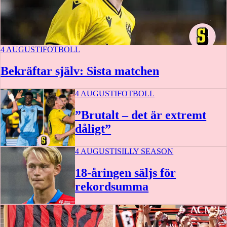
4 AUGUSTI
FOTBOLL
Bekräftar själv: Sista matchen
4 AUGUSTI
FOTBOLL
”Brutalt – det är extremt
dåligt”
4 AUGUSTI
SILLY SEASON
18-åringen säljs för
rekordsumma