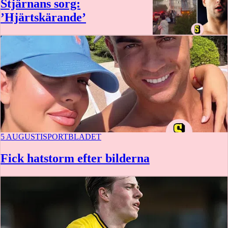
Stjärnans sorg:
’Hjärtskärande’
5 AUGUSTI
SPORTBLADET
Fick hatstorm efter bilderna