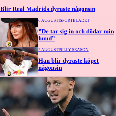
Blir Real Madrids dyraste någonsin
6 AUGUSTI
SPORTBLADET
”De tar sig in och dödar min
hund”
5 AUGUSTI
SILLY SEASON
Han blir dyraste köpet
någonsin