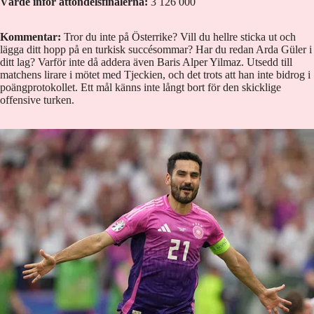
Värde inför åttondelsfinalerna:
3 126 000
Kommentar:
Tror du inte på Österrike? Vill du hellre sticka ut och
lägga ditt hopp på en turkisk succésommar? Har du redan Arda Güler i
ditt lag? Varför inte då addera även Baris Alper Yilmaz. Utsedd till
matchens lirare i mötet med Tjeckien, och det trots att han inte bidrog i
poängprotokollet. Ett mål känns inte långt bort för den skicklige
offensive turken.