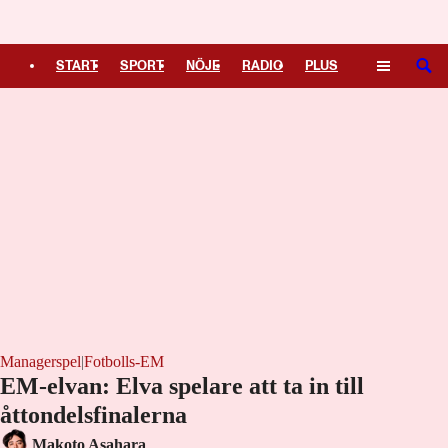
Logga in
START
SPORT
NÖJE
RADIO
PLUS
SÖK
TIPSA
TV
KULTUR
LEDARE
Managerspel
|
Fotbolls-EM
EM-elvan: Elva spelare att ta in till
åttondelsfinalerna
Makoto Asahara