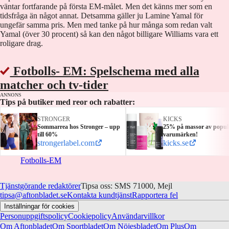
väntar fortfarande på första EM-målet. Men det känns mer som en
tidsfråga än något annat. Detsamma gäller ju Lamine Yamal för
ungefär samma pris. Men med tanke på hur många som redan valt
Yamal (över 30 procent) så kan den något billigare Williams vara ett
roligare drag.
Fotbolls- EM: Spelschema med alla
matcher och tv-tider
ANNONS
Tips på butiker med reor och rabatter:
STRONGER
KICKS
Sommarrea hos Stronger – upp
25% på massor av popul
till 60%
varumärken!
strongerlabel.com
kicks.se
Fotbolls-EM
Tjänstgörande redaktörer
Tipsa oss: SMS 71000, Mejl
tipsa@aftonbladet.se
Kontakta kundtjänst
Rapportera fel
Inställningar för cookies
Personuppgiftspolicy
Cookiepolicy
Användarvillkor
Om Aftonbladet
Om Sportbladet
Om Nöjesbladet
Om Plus
Om