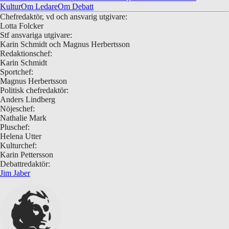
Kultur
Om Ledare
Om Debatt
Chefredaktör, vd och ansvarig utgivare:
Lotta Folcker
Stf ansvariga utgivare:
Karin Schmidt och Magnus Herbertsson
Redaktionschef:
Karin Schmidt
Sportchef:
Magnus Herbertsson
Politisk chefredaktör:
Anders Lindberg
Nöjeschef:
Nathalie Mark
Pluschef:
Helena Utter
Kulturchef:
Karin Pettersson
Debattredaktör:
Jim Jaber