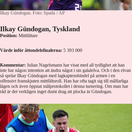
Ilkay Gündogan.
Foto: Spada / AP
Ilkay Gündogan, Tyskland
Position:
Mittfältare
Värde inför åttondelsfinalerna:
5 393 000
Kommentar:
Julian Nagelsmann har visat med all tydlighet att han
inte har någon intention att ändra något i sin galalelva. Och i den elvan
så spelar Ilkay Gündogan med lagkaptensbindel på armen i en
offensivt framskjuten mittfältsroll. Han har ofta tagit sig till målfarliga
lägen och även öppnat målprotokollet i denna turnering. Om man har
råd är det verkligen inget dumt drag att plocka in Gündogan.